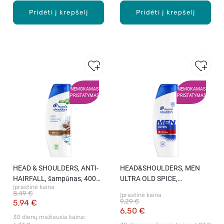
Pridėti į krepšelį
Pridėti į krepšelį
NEMOKAMAS
NEMOKAMAS
PRISTATYMAS
PRISTATYMAS
HEAD & SHOULDERS, ANTI-
HEAD&SHOULDERS, MEN
HAIRFALL, šampūnas, 400
ULTRA OLD SPICE,
Įprastinė kaina
ml
šampūnas, 330 ml
8,49 €
Įprastinė kaina
9,29 €
5,94 €
6,50 €
30 dienų mažiausia kaina: 