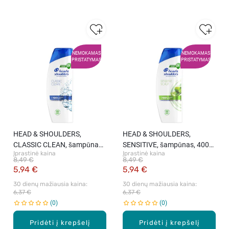
NEMOKAMAS
NEMOKAMAS
PRISTATYMAS
PRISTATYMAS
HEAD & SHOULDERS,
HEAD & SHOULDERS,
CLASSIC CLEAN, šampūnas
SENSITIVE, šampūnas, 400
Įprastinė kaina
Įprastinė kaina
nuo pleiskanų, 400 ml
ml
8,49 €
8,49 €
5,94 €
5,94 €
30 dienų mažiausia kaina: 
30 dienų mažiausia kaina: 
6,37 €
6,37 €
0
0
Pridėti į krepšelį
Pridėti į krepšelį