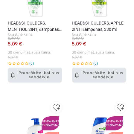
HEAD&SHOULDERS,
HEAD&SHOULDERS, APPLE
MENTHOL 2IN1, šampūnas,
2IN1, šampūnas, 330 ml
Įprastinė kaina
Įprastinė kaina
330 ml
8,49 €
8,49 €
5,09 €
5,09 €
30 dienų mažiausia kaina: 
30 dienų mažiausia kaina: 
6,37 €
6,37 €
0
0
Praneškite, kai bus
Praneškite, kai bus
sandėlyje
sandėlyje
NEMOKAMAS
NEMOKAMAS
PRISTATYMAS
PRISTATYMAS