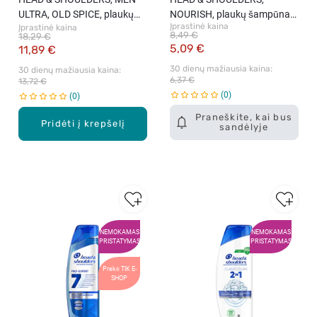
ULTRA, OLD SPICE, plaukų
NOURISH, plaukų šampūnas,
Įprastinė kaina
Įprastinė kaina
šampūnas, 800 ml.
400 ml.
8,49 €
18,29 €
5,09 €
11,89 €
30 dienų mažiausia kaina: 
30 dienų mažiausia kaina: 
6,37 €
13,72 €
0
0
Praneškite, kai bus
Pridėti į krepšelį
sandėlyje
NEMOKAMAS
NEMOKAMAS
PRISTATYMAS
PRISTATYMAS
Prekė TIK E-
SHOP