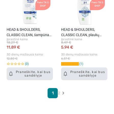
Prekė TIK E-
Prekė TIK E-
SHOP
SHOP
HEAD & SHOULDERS,
HEAD & SHOULDERS,
CLASSIC CLEAN, šampūnas,
CLASSIC CLEAN, plaukų
Įprastinė kaina
Įprastinė kaina
800 ml.
šampūnas 2in1, 400 ml.
18,29 €
8,49 €
11,89 €
5,94 €
30 dienų mažiausia kaina: 
30 dienų mažiausia kaina: 
12,80 €
6,37 €
0
1
Praneškite, kai bus
Praneškite, kai bus
sandėlyje
sandėlyje
1
2