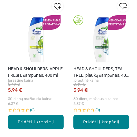
NEMOKAMAS
NEMOKAMAS
PRISTATYMAS
PRISTATYMAS
HEAD & SHOULDERS, APPLE
HEAD & SHOULDERS, TEA
FRESH, šampūnas, 400 ml
TREE, plaukų šampūnas, 400
Įprastinė kaina
Įprastinė kaina
ml.
8,49 €
8,49 €
5,94 €
5,94 €
30 dienų mažiausia kaina: 
30 dienų mažiausia kaina: 
6,37 €
6,37 €
0
0
Pridėti į krepšelį
Pridėti į krepšelį