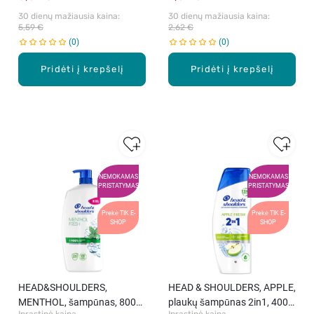
30 dienų mažiausia kaina: 
30 dienų mažiausia kaina: 
5,59 €
2,62 €
0
0
Pridėti į krepšelį
Pridėti į krepšelį
NEMOKAMAS
NEMOKAMAS
PRISTATYMAS
PRISTATYMAS
Prekė TIK E-
Prekė TIK E-
SHOP
SHOP
HEAD&SHOULDERS,
HEAD & SHOULDERS, APPLE,
MENTHOL, šampūnas, 800
plaukų šampūnas 2in1, 400