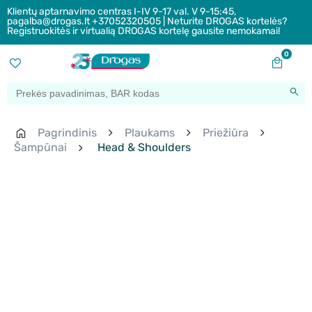
Klientų aptarnavimo centras I-IV 9-17 val. V 9-15:45,
pagalba@drogas.lt +37052320505 | Neturite DROGAS kortelės?
Registruokitės ir virtualią DROGAS kortelę gausite nemokamai!
0
Pagrindinis
Plaukams
Priežiūra
Šampūnai
Head & Shoulders