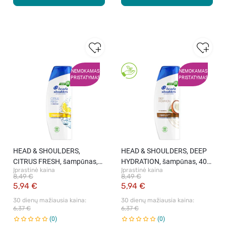
NEMOKAMAS
NEMOKAMAS
PRISTATYMAS
PRISTATYMAS
HEAD & SHOULDERS,
HEAD & SHOULDERS, DEEP
CITRUS FRESH, šampūnas,
HYDRATION, šampūnas, 400
Įprastinė kaina
Įprastinė kaina
400 ml
ml
8,49 €
8,49 €
5,94 €
5,94 €
30 dienų mažiausia kaina: 
30 dienų mažiausia kaina: 
6,37 €
6,37 €
0
0