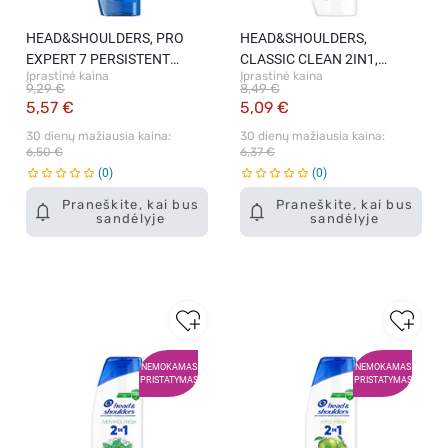
HEAD&SHOULDERS, PRO
HEAD&SHOULDERS,
EXPERT 7 PERSISTENT
CLASSIC CLEAN 2IN1,
Įprastinė kaina
Įprastinė kaina
DANDRUFF, šampūnas, 250
šampūnas, 330 ml
9,29 €
8,49 €
ml
5,57 €
5,09 €
30 dienų mažiausia kaina: 
30 dienų mažiausia kaina: 
6,50 €
6,37 €
0
0
Praneškite, kai bus
Praneškite, kai bus
sandėlyje
sandėlyje
NEMOKAMAS
NEMOKAMAS
PRISTATYMAS
PRISTATYMAS