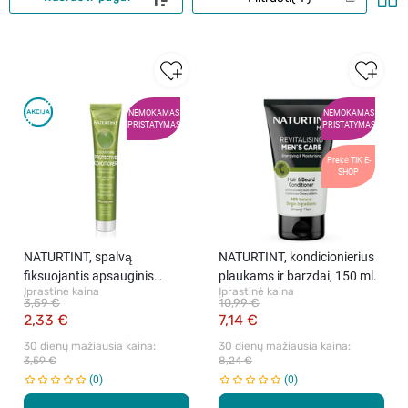
NEMOKAMAS
NEMOKAMAS
PRISTATYMAS
PRISTATYMAS
Prekė TIK E-
SHOP
NATURTINT, spalvą
NATURTINT, kondicionierius
fiksuojantis apsauginis
plaukams ir barzdai, 150 ml.
Įprastinė kaina
Įprastinė kaina
kondicionierius, 50 ml
3,59 €
10,99 €
2,33 €
7,14 €
30 dienų mažiausia kaina: 
30 dienų mažiausia kaina: 
3,59 €
8,24 €
0
0