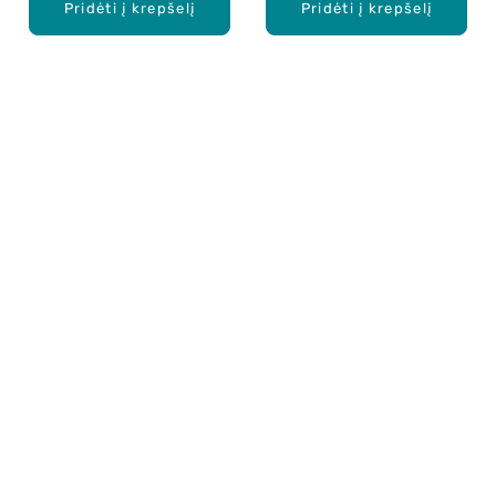
Pridėti į krepšelį
Pridėti į krepšelį
Apie mus
E. parduotuvė
Lojalumo programa