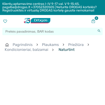
Klientų aptarnavimo centras I-IV 9-17 val. V 9-15:45,
pagalba@drogas.lt +37052320505 | Neturite DROGAS kortelės?
Registruokitės ir virtualią DROGAS kortelę gausite nemokamai!
0
Pagrindinis
Plaukams
Priežiūra
Kondicionieriai, balzamai
Naturtint