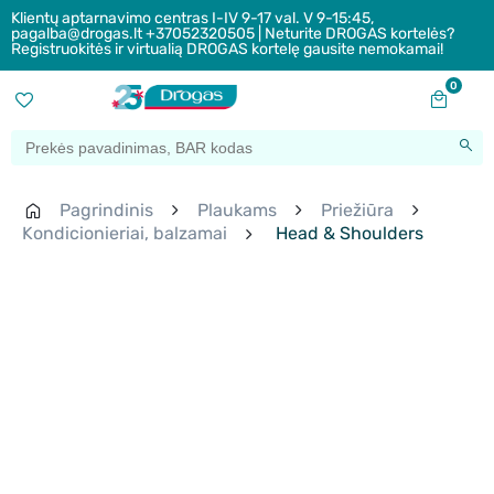
Klientų aptarnavimo centras I-IV 9-17 val. V 9-15:45,
pagalba@drogas.lt +37052320505 | Neturite DROGAS kortelės?
Registruokitės ir virtualią DROGAS kortelę gausite nemokamai!
0
Pagrindinis
Plaukams
Priežiūra
Kondicionieriai, balzamai
Head & Shoulders