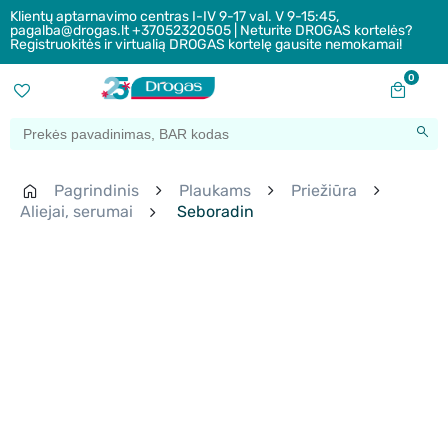
Klientų aptarnavimo centras I-IV 9-17 val. V 9-15:45,
pagalba@drogas.lt +37052320505 | Neturite DROGAS kortelės?
Registruokitės ir virtualią DROGAS kortelę gausite nemokamai!
0
Pagrindinis
Plaukams
Priežiūra
Aliejai, serumai
Seboradin