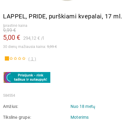
LAPPEL, PRIDE, purškiami kvepalai, 17 ml.
Įprastinė kaina
9,99 €
5,00 €
294,12 €
l
30 dienų mažiausia kaina: 
9,99 €
( 1 )
584554
Amžius
Nuo 18 metų
Tikslinė grupė
Moterims