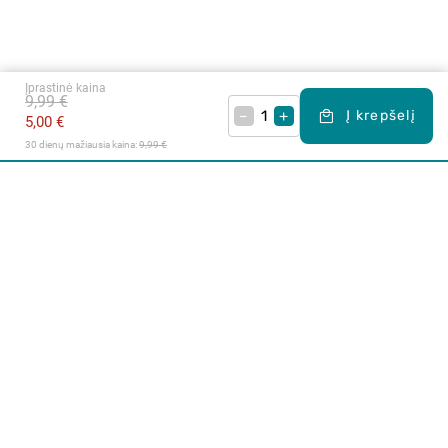
Įprastinė kaina
9,99 €
–
+
Į krepšelį
5,00 €
30 dienų mažiausia kaina: 
9,99 €
Apie mus
E. parduotuvė