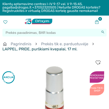
Klientų aptarnavimo centras I-IV 9-17 val. V 9-15:45,
pagalba@drogas.lt +37052320505 | Neturite DROGAS kortelės?
Registruokitės ir virtualią DROGAS kortelę gausite nemokamai!
0
Pagrindinis
Prekės tik e. parduotuvėje
LAPPEL, PRIDE, purškiami kvepalai, 17 ml.
NEMOKAMAS
PRISTATYMAS
Prekė TIK E-
SHOP