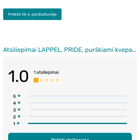
Prekės tik e. parduotuvėje
Atsiliepimai LAPPEL, PRIDE, purškiami kvepalai, 17 ml.
1.0
1 atsiliepimai
5
4
3
2
1