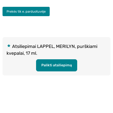
Prekės tik e. parduotuvėje
Atsiliepimai LAPPEL, MERILYN, purškiami
kvepalai, 17 ml.
Palikti atsiliepimą