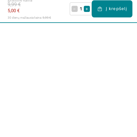
Įprastinė kaina
9,99 €
–
+
Į krepšelį
5,00 €
30 dienų mažiausia kaina: 
9,99 €
Apie mus
E. parduotuvė
Lojalumo programa
Klientų aptarnavimo centras