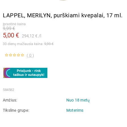
LAPPEL, MERILYN, purškiami kvepalai, 17 ml.
Įprastinė kaina
9,99 €
5,00 €
294,12 €
l
30 dienų mažiausia kaina: 
9,99 €
( 0 )
584582
Amžius
Nuo 18 metų
Tikslinė grupė
Moterims