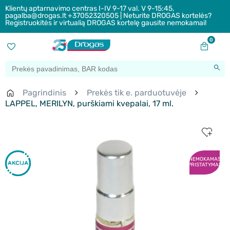
Klientų aptarnavimo centras I-IV 9-17 val. V 9-15:45,
pagalba@drogas.lt +37052320505 | Neturite DROGAS kortelės?
Registruokitės ir virtualią DROGAS kortelę gausite nemokamai!
0
Pagrindinis
Prekės tik e. parduotuvėje
LAPPEL, MERILYN, purškiami kvepalai, 17 ml.
NEMOKAMAS
PRISTATYMAS