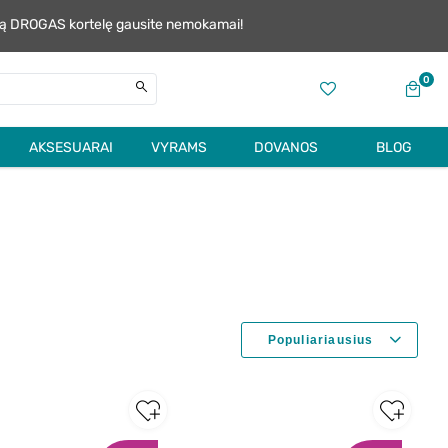
alią DROGAS kortelę gausite nemokamai!
0
AKSESUARAI
VYRAMS
DOVANOS
BLOG