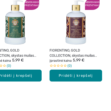
NEMOKAMAS
NEMOKAMAS
PRISTATYMAS
PRISTATYMAS
NTINO, GOLD
FIORENTINO, GOLD
TION, skystas muilas
COLLECTION, skystas muilas
5,99 €
5,99 €
, vetiverijų ir argano
nė kaina
rankoms, pačiulių ir sandalo
Įprastinė kaina
0
0
o, 500 ml
aromato, 500 ml
Pridėti į krepšelį
Pridėti į krepšelį