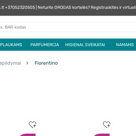
s.lt +37052320505 | Neturite DROGAS kortelės? Registruokitės ir virtu
PLAUKAMS
PARFUMERIJA
HIGIENAI, SVEIKATAI
NAMAMS
papildymai
Fiorentino