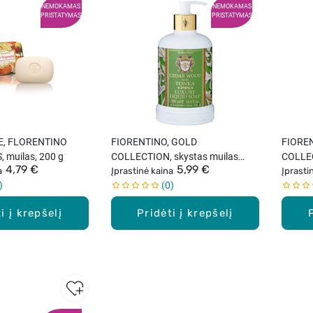
NEMOKAMAS
NEMOKAMAS
PRISTATYMAS
PRISTATYMAS
E, FLORENTINO
FIORENTINO, GOLD
FIORE
muilas, 200 g
COLLECTION, skystas muilas
COLLEC
4,79 €
5,99 €
a
rankoms, kedro ir tonka aromato,
Įprastinė kaina
rankoms
Įprasti
0
500 ml
aromat
i į krepšelį
Pridėti į krepšelį