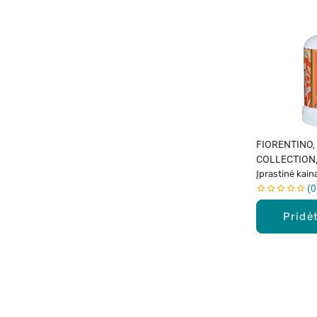
FIORENTINO,
COLLECTION, 
rankoms, citr
Įprastinė kain
0
aromato, 500
Pridėt