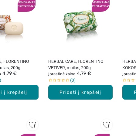
NEMOKAMAS
NEMOKAMAS
PRISTATYMAS
PRISTATYMAS
E, FLORENTINO
HERBAL CARE, FLORENTINO
HERBA
ilas, 200g
VETIVER, muilas, 200g
KOKOSA
4,79 €
4,79 €
a
Įprastinė kaina
Įprasti
0
i į krepšelį
Pridėti į krepšelį