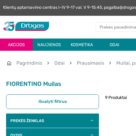
Klientų aptarnavimo centras I-IV 9-17 val. V 9-15:45, pagalba@droga
AKCIJOS
NAUJIENOS
KOSMETIKA
ODAI
Pagrindinis
Odai
Prausimasis
Muilai, 
FIORENTINO Muilas
9 Produktai
Išvalyti filtrus
PREKĖS ŽENKLAS
DYDIS