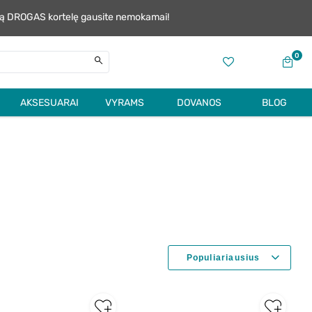
alią DROGAS kortelę gausite nemokamai!
0
AKSESUARAI
VYRAMS
DOVANOS
BLOG