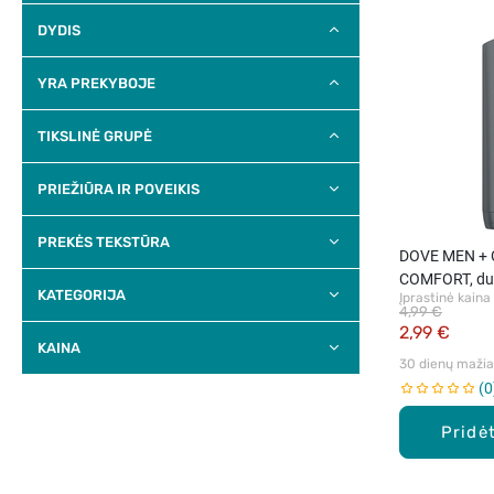
DYDIS
YRA PREKYBOJE
TIKSLINĖ GRUPĖ
PRIEŽIŪRA IR POVEIKIS
PREKĖS TEKSTŪRA
DOVE MEN + 
COMFORT, duš
KATEGORIJA
Įprastinė kaina
4,99 €
2,99 €
KAINA
30 dienų mažiau
0
Pridėt