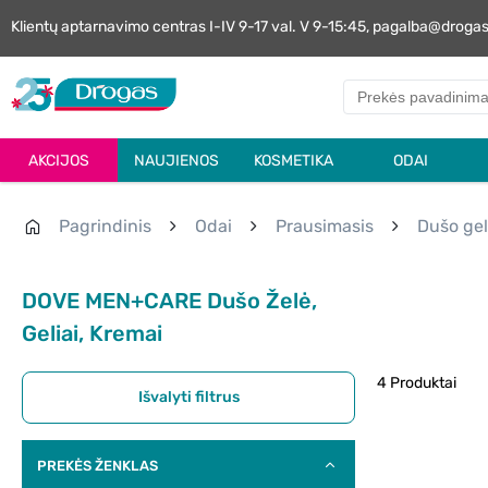
Klientų aptarnavimo centras I-IV 9-17 val. V 9-15:45, pagalba@droga
AKCIJOS
NAUJIENOS
KOSMETIKA
ODAI
Pagrindinis
Odai
Prausimasis
Dušo gel
DOVE MEN+CARE Dušo Želė,
Geliai, Kremai
4 Produktai
Išvalyti filtrus
PREKĖS ŽENKLAS