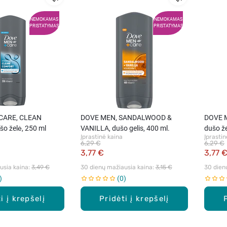
NEMOKAMAS
NEMOKAMAS
PRISTATYMAS
PRISTATYMAS
CARE, CLEAN
DOVE MEN, SANDALWOOD &
DOVE 
o želė, 250 ml
VANILLA, dušo gelis, 400 ml.
dušo ž
Įprastinė kaina
Įprastin
6,29 €
6,29 €
3,77 €
3,77 
sia kaina: 
3,49 €
30 dienų mažiausia kaina: 
3,15 €
30 dien
0
i į krepšelį
Pridėti į krepšelį