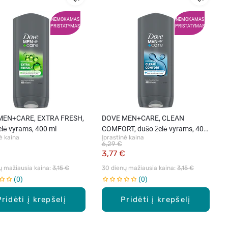
NEMOKAMAS
NEMOKAMAS
PRISTATYMAS
PRISTATYMAS
MEN+CARE, EXTRA FRESH,
DOVE MEN+CARE, CLEAN
elė vyrams, 400 ml
COMFORT, dušo želė vyrams, 400
ė kaina
Įprastinė kaina
ml
6,29 €
€
3,77 €
ų mažiausia kaina: 
3,15 €
30 dienų mažiausia kaina: 
3,15 €
0
0
Pridėti į krepšelį
Pridėti į krepšelį