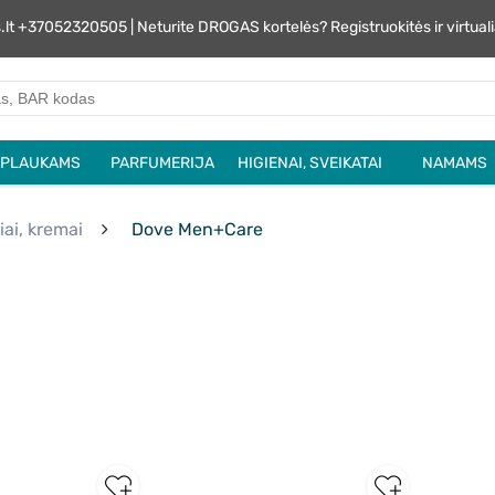
s.lt +37052320505 | Neturite DROGAS kortelės? Registruokitės ir virtu
PLAUKAMS
PARFUMERIJA
HIGIENAI, SVEIKATAI
NAMAMS
iai, kremai
Dove Men+Care