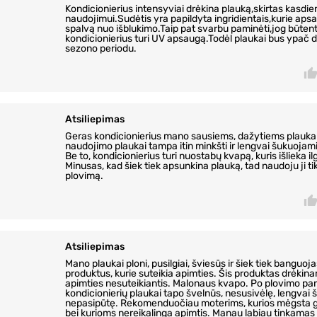
Kondicionierius intensyviai drėkina plauką,skirtas kasdi
naudojimui.Sudėtis yra papildyta ingridientais,kurie aps
spalvą nuo išblukimo.Taip pat svarbu paminėti,jog būtent
kondicionierius turi UV apsaugą.Todėl plaukai bus ypač d
sezono periodu.
Atsiliepimas
Geras kondicionierius mano sausiems, dažytiems plauk
naudojimo plaukai tampa itin minkšti ir lengvai šukuojami,
Be to, kondicionierius turi nuostabų kvapą, kuris išlieka ilg
Minusas, kad šiek tiek apsunkina plauką, tad naudoju ji ti
plovimą.
Atsiliepimas
Mano plaukai ploni, pusilgiai, šviesūs ir šiek tiek banguoj
produktus, kurie suteikia apimties. Šis produktas drėkinan
apimties nesuteikiantis. Malonaus kvapo. Po plovimo pa
kondicionierių plaukai tapo švelnūs, nesusivėlę, lengvai 
nepasipūtę. Rekomenduočiau moterims, kurios mėgsta g
bei kurioms nereikalinga apimtis. Manau labiau tinkamas