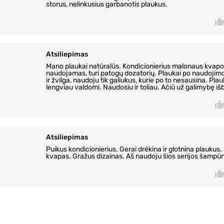
storus, nelinkusius garbanotis plaukus.
Atsiliepimas
Mano plaukai natūralūs. Kondicionierius malonaus kvapo,
naudojamas, turi patogų dozatorių. Plaukai po naudojimo
ir žvilga, naudoju tik galiukus, kurie po to nesausina. Pla
lengviau valdomi. Naudosiu ir toliau. Ačiū už galimybę iš
Atsiliepimas
Puikus kondicionierius. Gerai drėkina ir glotnina plaukus
kvapas. Gražus dizainas. Aš naudoju šios serijos šampū