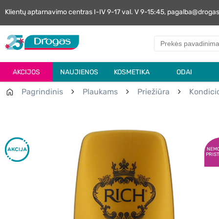
Klientų aptarnavimo centras I-IV 9-17 val. V 9-15:45, pagalba@droga
AKCIJOS
NAUJIENOS
KOSMETIKA
ODAI
Pagrindinis
Plaukams
Priežiūra
Kondicio
NEM
PRIS