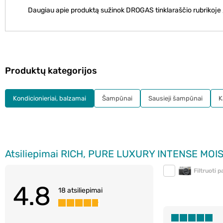
Daugiau apie produktą sužinok DROGAS tinklaraščio rubrikoje 
Produktų kategorijos
Kondicionieriai, balzamai
Šampūnai
Sausieji šampūnai
K
Atsiliepimai RICH, PURE LUXURY INTENSE MOISTU
Filtruoti 
4.8
18 atsiliepimai