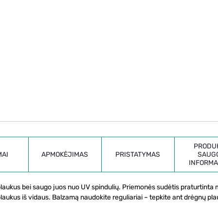
PRODU
MAI
APMOKĖJIMAS
PRISTATYMAS
SAUG
INFORMA
plaukus bei saugo juos nuo UV spindulių. Priemonės sudėtis praturtinta 
 plaukus iš vidaus. Balzamą naudokite reguliariai – tepkite ant drėgnų pla