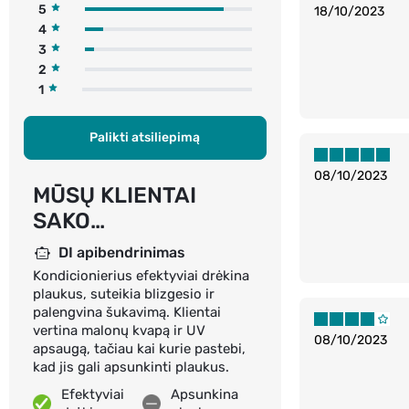
5
18/10/2023
4
3
2
1
Palikti atsiliepimą
08/10/2023
MŪSŲ KLIENTAI
SAKO…
DI apibendrinimas
Kondicionierius efektyviai drėkina
plaukus, suteikia blizgesio ir
palengvina šukavimą. Klientai
vertina malonų kvapą ir UV
08/10/2023
apsaugą, tačiau kai kurie pastebi,
kad jis gali apsunkinti plaukus.
Efektyviai
Apsunkina