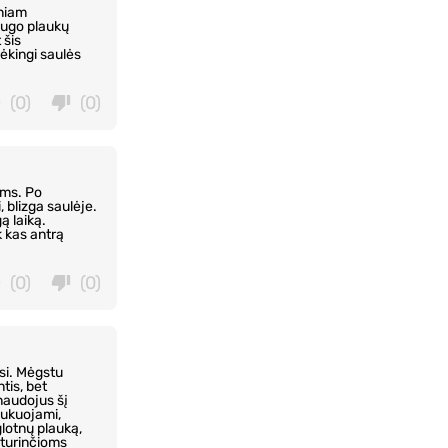
eniam
augo plaukų
 šis
ėkingi saulės
(0)
(0)
ams. Po
 blizga saulėje.
ą laiką.
k kas antrą
(0)
(0)
asi. Mėgstu
tis, bet
naudojus šį
šukuojami,
lotnų plauką,
 turinčioms