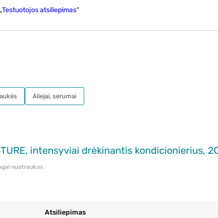
„
Testuotojos atsiliepimas
“
aukės
Aliejai, serumai
RE, intensyviai drėkinantis kondicionierius, 2
pagal nuotraukas
Atsiliepimas