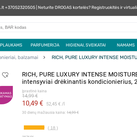
s.lt +37052320505 | Neturite DROGAS kortelės? Registruokitės ir virtu
PLAUKAMS
PARFUMERIJA
HIGIENAI, SVEIKATAI
NAMAMS
nieriai, balzamai
RICH, PURE LUXURY INTENSE MOISTURE,
RICH, PURE LUXURY INTENSE MOISTURE
intensyviai drėkinantis kondicionierius,
Įprastinė kaina
OKAMAS
14,99 €
TATYMAS
10,49 €
52,45 €
l
30 dienų mažiausia kaina: 
14,99 €
( 18 )