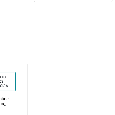
KTO
OS
CIJA
mikro-
ukų,