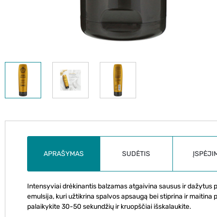
APRAŠYMAS
SUDĖTIS
ĮSPĖJI
Intensyviai drėkinantis balzamas atgaivina sausus ir dažytus 
emulsija, kuri užtikrina spalvos apsaugą bei stiprina ir maitina
palaikykite 30-50 sekundžių ir kruopščiai išskalaukite.