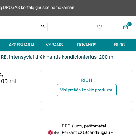
alią DROGAS kortelę gausite nemokamai!
0
AKSESUARAI
VYRAMS
DOVANOS
BLOG
 intensyviai drėkinantis kondicionierius, 200 ml
,
 200 ml
RICH
Visi prekės ženklo produktai
DPD siuntų paštomatai
Perkant už 5€ ar daugiau -