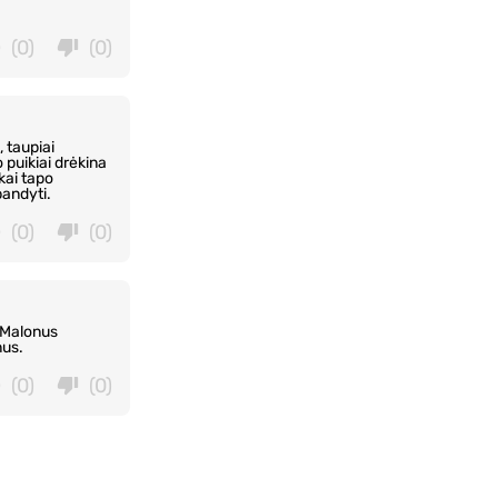
(0)
(0)
 taupiai
 puikiai drėkina
ukai tapo
bandyti.
(0)
(0)
. Malonus
nus.
(0)
(0)