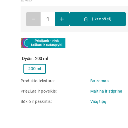
287656
–
+
Į krepšelį
Dydis
200 ml
200 ml
Produkto tekstūra
Balzamas
Priežiūra ir poveikis
Maitina ir stiprina
Būklė ir paskirtis
Visų tipų