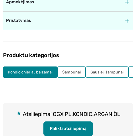
Apmokėjimas
Pristatymas
Produktų kategorijos
Kondicionieriai, balzamai
Šampūnai
Sausieji šampūnai
K
Atsiliepimai OGX PL.KONDIC.ARGAN ÖL
Palikti atsiliepimą