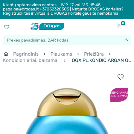
Klientų aptarnavimo centras I-IV 9-17 val. V 9-15:45,
pagalba@drogas.lt +37052320505 | Neturite DROGAS kortelės?
Registruokitės ir virtualią DROGAS kortelę gausite nemokamai!
0
Pagrindinis
Plaukams
Priežiūra
Kondicionieriai, balzamai
OGX PL.KONDIC.ARGAN ÖL
NEMOKAMAS
PRISTATYMAS