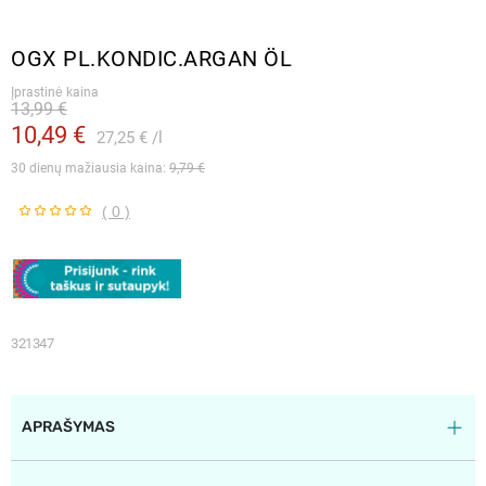
OGX PL.KONDIC.ARGAN ÖL
Įprastinė kaina
13,99 €
10,49 €
27,25 €
l
30 dienų mažiausia kaina: 
9,79 €
( 0 )
321347
APRAŠYMAS