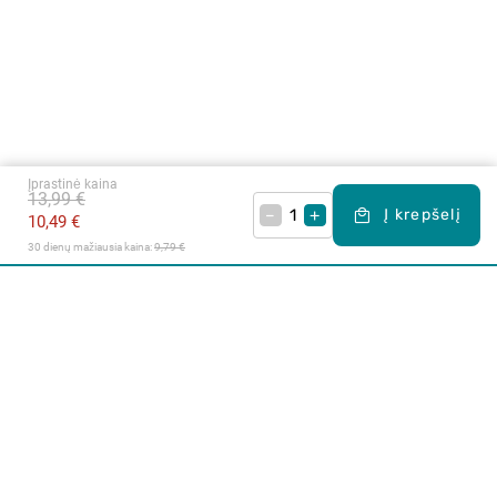
Įprastinė kaina
13,99 €
–
+
Į krepšelį
10,49 €
30 dienų mažiausia kaina: 
9,79 €
Apie mus