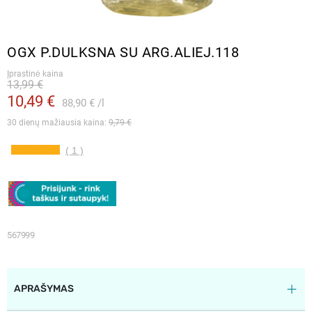
OGX P.DULKSNA SU ARG.ALIEJ.118
Įprastinė kaina
13,99 €
10,49 €
88,90 €
l
30 dienų mažiausia kaina: 
9,79 €
( 1 )
567999
APRAŠYMAS