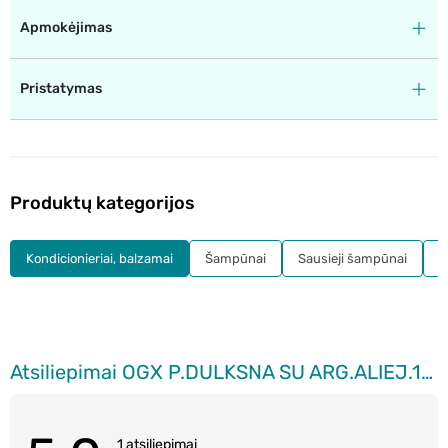
Apmokėjimas
Pristatymas
Produktų kategorijos
Kondicionieriai, balzamai
Šampūnai
Sausieji šampūnai
K
Atsiliepimai OGX P.DULKSNA SU ARG.ALIEJ.118
1 atsiliepimai