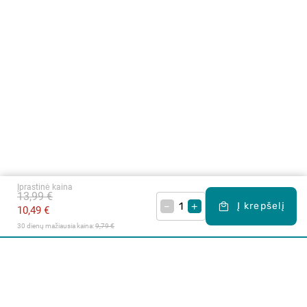
Įprastinė kaina
13,99 €
–
+
Į krepšelį
10,49 €
30 dienų mažiausia kaina: 
9,79 €