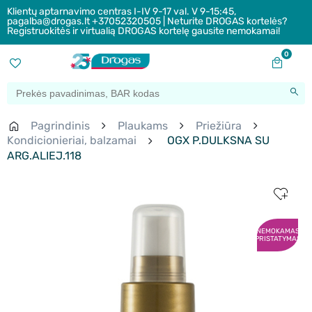
Klientų aptarnavimo centras I-IV 9-17 val. V 9-15:45,
pagalba@drogas.lt +37052320505 | Neturite DROGAS kortelės?
Registruokitės ir virtualią DROGAS kortelę gausite nemokamai!
0
Pagrindinis
Plaukams
Priežiūra
Kondicionieriai, balzamai
OGX P.DULKSNA SU
ARG.ALIEJ.118
NEMOKAMAS
PRISTATYMAS