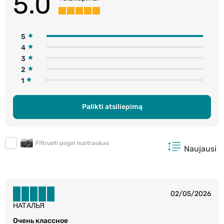
5.0
5
4
3
2
1
Palikti atsiliepimą
Filtruoti pagal nuotraukas
Naujausi
02/05/2026
НАТАЛЬЯ
Очень классное