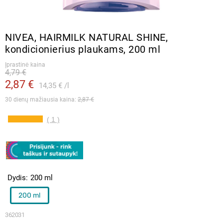
NIVEA, HAIRMILK NATURAL SHINE,
kondicionierius plaukams, 200 ml
Įprastinė kaina
4,79 €
2,87 €
14,35 €
l
30 dienų mažiausia kaina: 
2,87 €
( 1 )
Dydis
200 ml
200 ml
362031