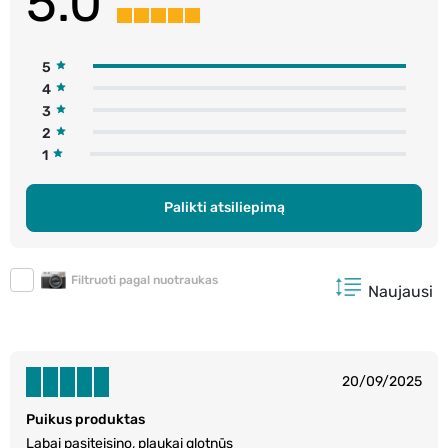
5.0
5
4
3
2
1
Palikti atsiliepimą
Filtruoti pagal nuotraukas
Naujausi
20/09/2025
Puikus produktas
Labai pasiteisino, plaukai glotnūs