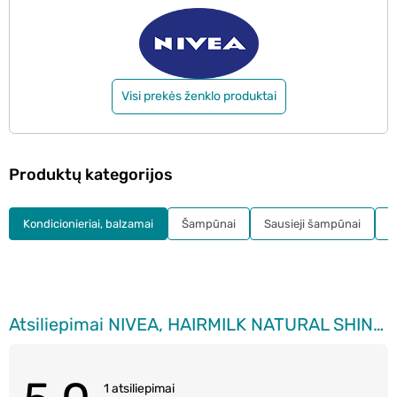
Visi prekės ženklo produktai
Produktų kategorijos
Kondicionieriai, balzamai
Šampūnai
Sausieji šampūnai
K
Atsiliepimai NIVEA, HAIRMILK NATURAL SHINE, kondicionierius plaukams, 200 ml
1 atsiliepimai