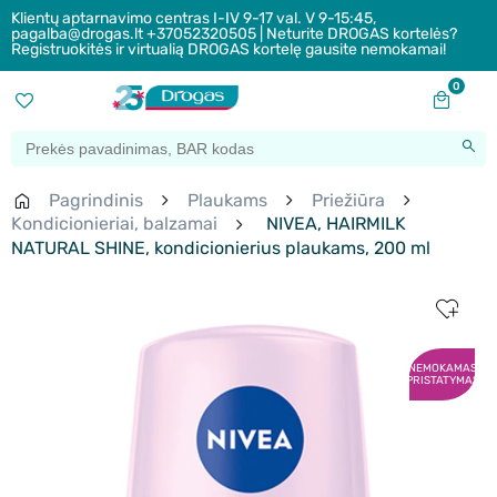
Klientų aptarnavimo centras I-IV 9-17 val. V 9-15:45,
pagalba@drogas.lt +37052320505 | Neturite DROGAS kortelės?
Registruokitės ir virtualią DROGAS kortelę gausite nemokamai!
0
Pagrindinis
Plaukams
Priežiūra
Kondicionieriai, balzamai
NIVEA, HAIRMILK
NATURAL SHINE, kondicionierius plaukams, 200 ml
NEMOKAMAS
PRISTATYMAS