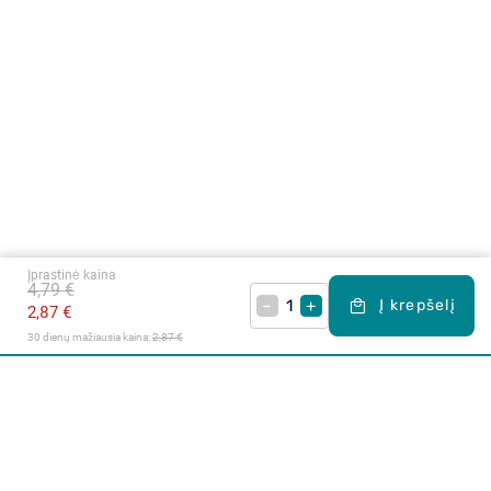
Įprastinė kaina
4,79 €
–
+
Į krepšelį
2,87 €
30 dienų mažiausia kaina: 
2,87 €