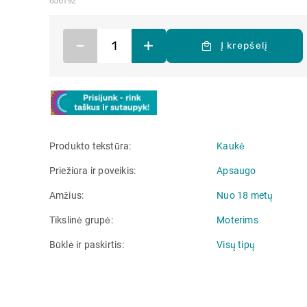
656192
–
+
Į krepšelį
Produkto tekstūra
Kaukė
Priežiūra ir poveikis
Apsaugo
Amžius
Nuo 18 metų
Tikslinė grupė
Moterims
Būklė ir paskirtis
Visų tipų