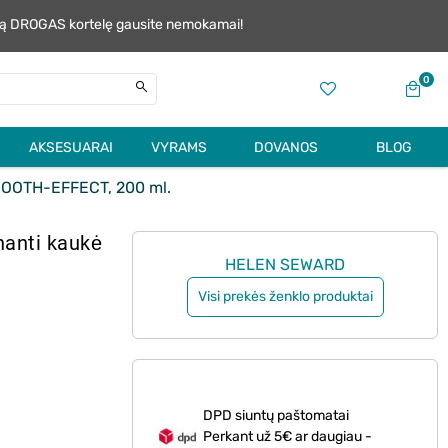
alią DROGAS kortelę gausite nemokamai!
0
AKSESUARAI
VYRAMS
DOVANOS
BLOG
MOOTH-EFFECT, 200 ml.
nanti kaukė
HELEN SEWARD
Visi prekės ženklo produktai
DPD siuntų paštomatai
Perkant už 5€ ar daugiau -