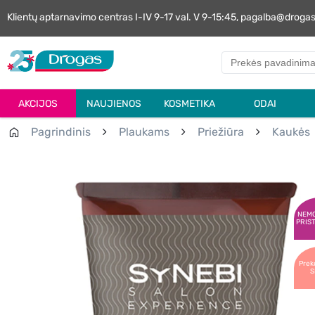
Klientų aptarnavimo centras I-IV 9-17 val. V 9-15:45, pagalba@droga
AKCIJOS
NAUJIENOS
KOSMETIKA
ODAI
Pagrindinis
Plaukams
Priežiūra
Kaukės
NEM
PRIS
Prek
S