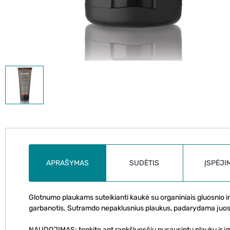
APRAŠYMAS
SUDĖTIS
ĮSPĖJI
Glotnumo plaukams suteikianti kaukė su organiniais gluosnio i
garbanotis. Sutramdo nepaklusnius plaukus, padarydama juos bl
NAUDOJIMAS: tepkite ant rankšluosčiu nusausintų plaukų ir įmas