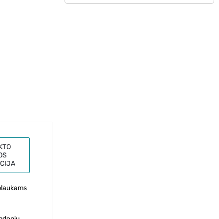
KTO
OS
CIJA
 plaukams
ndeniu.