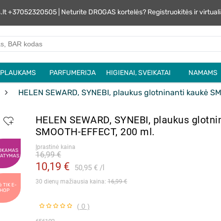
s.lt +37052320505 | Neturite DROGAS kortelės? Registruokitės ir virtu
PLAUKAMS
PARFUMERIJA
HIGIENAI, SVEIKATAI
NAMAMS
HELEN SEWARD, SYNEBI, plaukus glotninanti kaukė S
HELEN SEWARD, SYNEBI, plaukus glotni
SMOOTH-EFFECT, 200 ml.
Įprastinė kaina
OKAMAS
16,99 €
TATYMAS
10,19 €
50,95 €
l
30 dienų mažiausia kaina: 
16,99 €
ė TIK E-
HOP
( 0 )