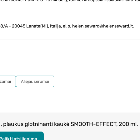
 - 20045 Lanate(MI), Italija, el.p. helen.seward@helenseward.it.
lzamai
Aliejai, serumai
 plaukus glotninanti kaukė SMOOTH-EFFECT, 200 ml.
Palikti atsiliepimą