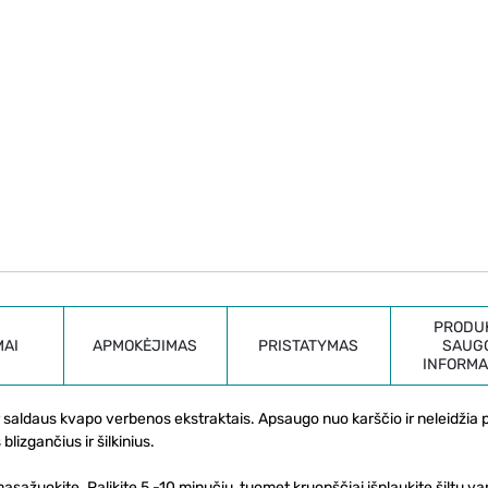
PRODU
MAI
APMOKĖJIMAS
PRISTATYMAS
SAUG
INFORMA
r saldaus kvapo verbenos ekstraktais. Apsaugo nuo karščio ir neleidžia
izgančius ir šilkinius.
ažuokite. Palikite 5 -10 minučių, tuomet kruopščiai išplaukite šiltu va