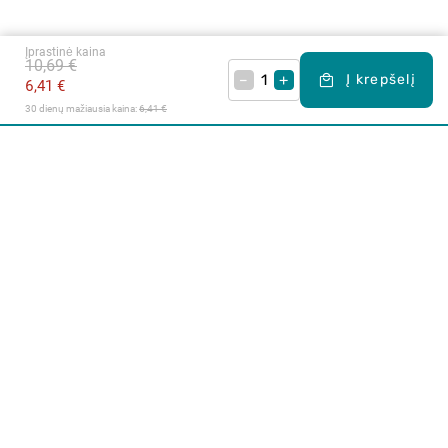
Įprastinė kaina
10,69 €
–
+
Į krepšelį
6,41 €
30 dienų mažiausia kaina: 
6,41 €
Apie mus
E. parduotuvė
Lojalumo programa