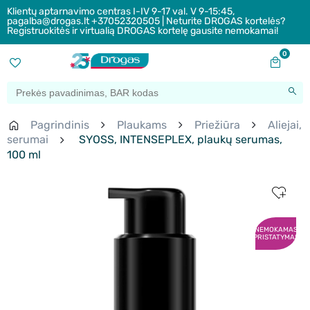
Klientų aptarnavimo centras I-IV 9-17 val. V 9-15:45,
pagalba@drogas.lt +37052320505 | Neturite DROGAS kortelės?
Registruokitės ir virtualią DROGAS kortelę gausite nemokamai!
0
Pagrindinis
Plaukams
Priežiūra
Aliejai,
serumai
SYOSS, INTENSEPLEX, plaukų serumas,
100 ml
NEMOKAMAS
PRISTATYMAS