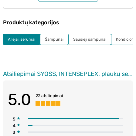
Produktų kategorijos
Aliejai, serumai
Šampūnai
Sausieji šampūnai
Kondicionie
Atsiliepimai SYOSS, INTENSEPLEX, plaukų serumas, 100 ml
5.0
22 atsiliepimai
5
4
3