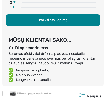
2
1
Palikti atsiliepimą
MŪSŲ KLIENTAI SAKO…
DI apibendrinimas
Serumas efektyviai drėkina plaukus, nesukelia
riebumo ir palieka juos švelnius bei blizgius. Klientai
džiaugiasi lengvu naudojimu ir maloniu kvapu.
Neapsunkina plaukų
Malonus kvapas
Lengva konsistencija
Filtruoti pagal nuotraukas
Naujausi