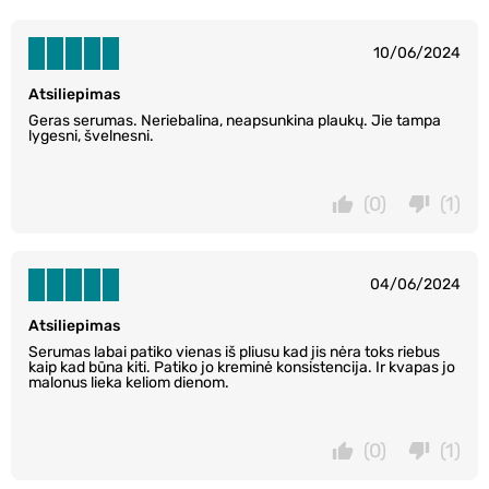
10/06/2024
Atsiliepimas
Geras serumas. Neriebalina, neapsunkina plaukų. Jie tampa
lygesni, švelnesni.
(0)
(1)
04/06/2024
Atsiliepimas
Serumas labai patiko vienas iš pliusu kad jis nėra toks riebus
kaip kad būna kiti. Patiko jo kreminė konsistencija. Ir kvapas jo
malonus lieka keliom dienom.
(0)
(1)