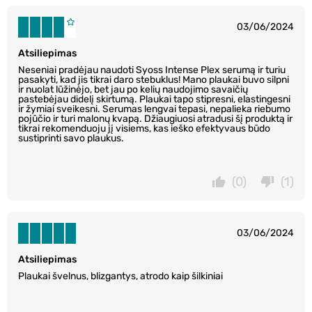
03/06/2024
Atsiliepimas
Neseniai pradėjau naudoti Syoss Intense Plex serumą ir turiu
pasakyti, kad jis tikrai daro stebuklus! Mano plaukai buvo silpni
ir nuolat lūžinėjo, bet jau po kelių naudojimo savaičių
pastebėjau didelį skirtumą. Plaukai tapo stipresni, elastingesni
ir žymiai sveikesni. Serumas lengvai tepasi, nepalieka riebumo
pojūčio ir turi malonų kvapą. Džiaugiuosi atradusi šį produktą ir
tikrai rekomenduoju jį visiems, kas ieško efektyvaus būdo
sustiprinti savo plaukus.
(0)
(1)
03/06/2024
Atsiliepimas
Plaukai švelnus, blizgantys, atrodo kaip šilkiniai