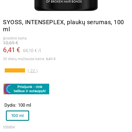
SYOSS, INTENSEPLEX, plaukų serumas, 100
ml
Įprastinė kaina
10,69 €
6,41 €
64,10 €
l
30 dienų mažiausia kaina: 
6,41 €
( 22 )
Dydis
100 ml
100 ml
555854