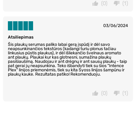
(0)
(1)
03/06/2024
Atsiliepimas
Šis plaukų serumas paliko labai gerą įspūdį ir dėl savo
neapsunkinančios tekstūros (kadangi turiu plonus tačiau
linkusius pūstis plaukus), ir dėl išliekančio švelnaus aromato
ant plaukų. Plaukai kur kas glotnesni, sumažina plaukų
pasišiaušimą. Naudojau ir ant drėgnų ir ant sausų plaukų - taip
pat gerai jų neapsunkina. Teko išbandyti tiek su šios "Intence
Plex" linijos priemonėmis, tiek su kita Syoss linijos šampūnu ir
plaukų kauke. Rezultatas patiko! Rekomenduoju.
(0)
(1)