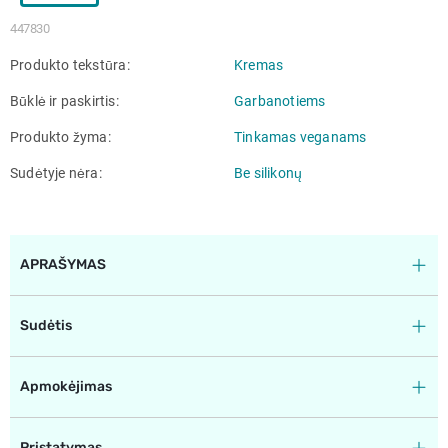
447830
Produkto tekstūra
Kremas
Būklė ir paskirtis
Garbanotiems
Produkto žyma
Tinkamas veganams
Sudėtyje nėra
Be silikonų
APRAŠYMAS
Sudėtis
Apmokėjimas
Pristatymas