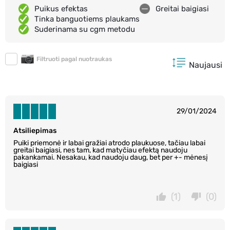
Puikus efektas
Greitai baigiasi
Tinka banguotiems plaukams
Suderinama su cgm metodu
Filtruoti pagal nuotraukas
Naujausi
29/01/2024
Atsiliepimas
Puiki priemonė ir labai gražiai atrodo plaukuose, tačiau labai
greitai baigiasi, nes tam, kad matyčiau efektą naudoju
pakankamai. Nesakau, kad naudoju daug, bet per +- mėnesį
baigiasi
(1)
(0)