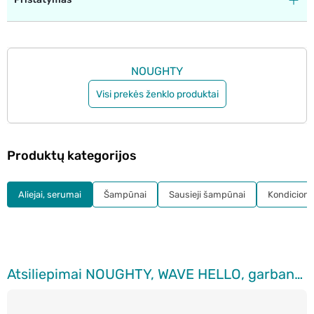
NOUGHTY
Visi prekės ženklo produktai
Produktų kategorijos
Aliejai, serumai
Šampūnai
Sausieji šampūnai
Kondicionie
Atsiliepimai NOUGHTY, WAVE HELLO, garbanas pabrėžiantis kremas banguotiems ir garbanotiems plaukams, 150 ml