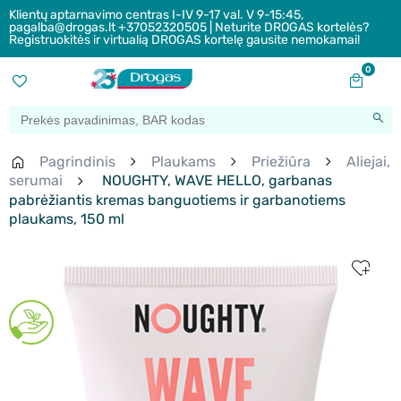
Klientų aptarnavimo centras I-IV 9-17 val. V 9-15:45,
pagalba@drogas.lt +37052320505 | Neturite DROGAS kortelės?
Registruokitės ir virtualią DROGAS kortelę gausite nemokamai!
0
Pagrindinis
Plaukams
Priežiūra
Aliejai,
serumai
NOUGHTY, WAVE HELLO, garbanas
pabrėžiantis kremas banguotiems ir garbanotiems
plaukams, 150 ml