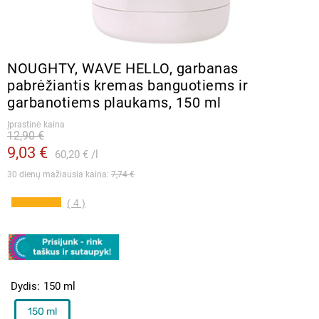
NOUGHTY, WAVE HELLO, garbanas
pabrėžiantis kremas banguotiems ir
garbanotiems plaukams, 150 ml
Įprastinė kaina
12,90 €
9,03 €
60,20 €
l
30 dienų mažiausia kaina: 
7,74 €
( 4 )
Dydis
150 ml
150 ml