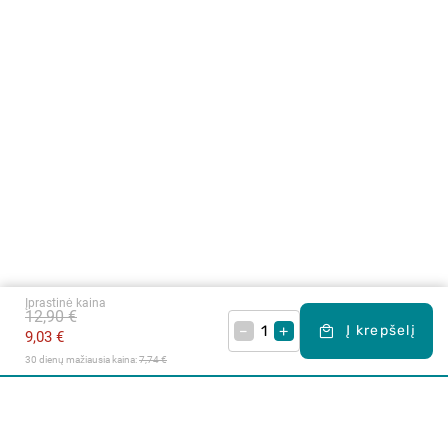
Įprastinė kaina
12,90 €
–
+
Į krepšelį
9,03 €
30 dienų mažiausia kaina: 
7,74 €