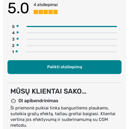
5.0
4 atsiliepimai
5
4
3
2
1
Palikti atsiliepimą
MŪSŲ KLIENTAI SAKO…
DI apibendrinimas
Ši priemonė puikiai tinka banguotiems plaukams,
suteikia gražų efektą, tačiau greitai baigiasi. Klientai
vertina jos efektyvumą ir suderinamumą su CGM
metodu.