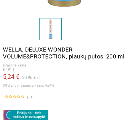
WELLA, DELUXE WONDER
VOLUME&PROTECTION, plaukų putos, 200 ml
Įprastinė kaina
6,99 €
5,24 €
20,96 €
l
30 dienų mažiausia kaina: 
4,54 €
( 0 )