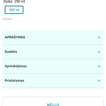
Dydis
250 ml
250 ml
386265
APRAŠYMAS
Sudėtis
Apmokėjimas
Pristatymas
WELLA