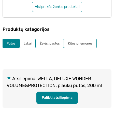
Visi prekės ženklo produktai
Produktų kategorijos
Putos
Lakai
Želės, pastos
Kitos priemonės
Atsiliepimai WELLA, DELUXE WONDER
VOLUME&PROTECTION, plaukų putos, 200 ml
Palikti atsiliepimą