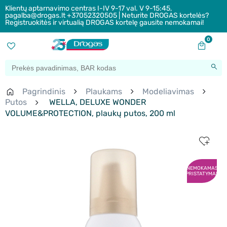
Klientų aptarnavimo centras I-IV 9-17 val. V 9-15:45,
pagalba@drogas.lt +37052320505 | Neturite DROGAS kortelės?
Registruokitės ir virtualią DROGAS kortelę gausite nemokamai!
0
Pagrindinis
Plaukams
Modeliavimas
Putos
WELLA, DELUXE WONDER
VOLUME&PROTECTION, plaukų putos, 200 ml
NEMOKAMAS
PRISTATYMAS