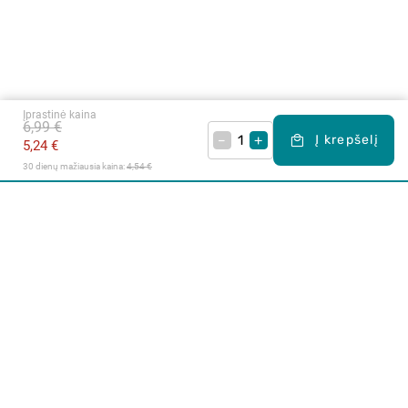
Įprastinė kaina
6,99 €
–
+
Į krepšelį
5,24 €
30 dienų mažiausia kaina: 
4,54 €
Apie mus
E. parduotuvė