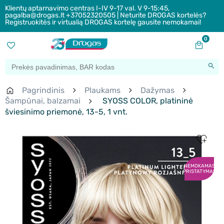
Klientų aptarnavimo centras I-IV 9-17 val. V 9-15:45,
pagalba@drogas.lt +37052320505 | Neturite DROGAS kortelės?
Registruokitės ir virtualią DROGAS kortelę gausite nemokamai!
0
Pagrindinis
Plaukams
Dažymas
Šampūnai, balzamai
SYOSS COLOR, platininė
šviesinimo priemonė, 13-5, 1 vnt.
NEMOKAMAS
PRISTATYMAS