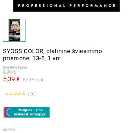
SYOSS COLOR, platininė šviesinimo
priemonė, 13-5, 1 vnt.
Įprastinė kaina
8,99 €
5,39 €
5,39 €
vnt.
( 0 )
602768