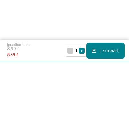
Įprastinė kaina
8,99 €
–
+
Į krepšelį
5,39 €
Apie mus