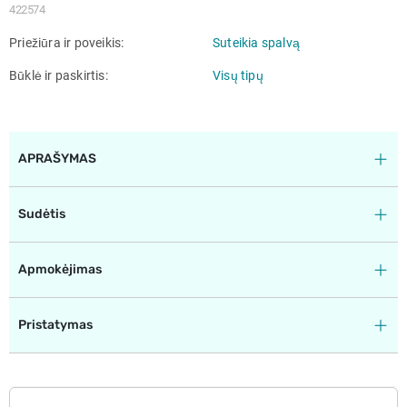
422574
Priežiūra ir poveikis
Suteikia spalvą
Būklė ir paskirtis
Visų tipų
APRAŠYMAS
Sudėtis
Apmokėjimas
Pristatymas