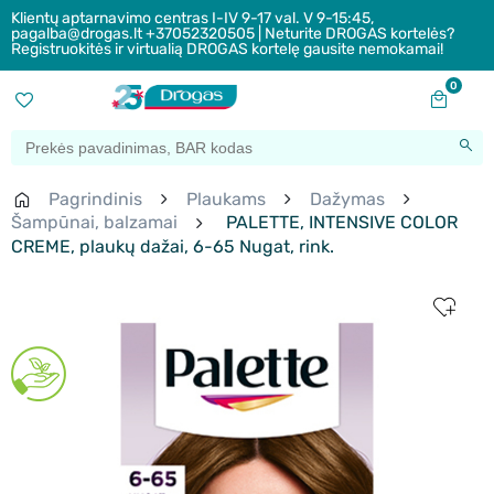
Klientų aptarnavimo centras I-IV 9-17 val. V 9-15:45,
pagalba@drogas.lt +37052320505 | Neturite DROGAS kortelės?
Registruokitės ir virtualią DROGAS kortelę gausite nemokamai!
0
Pagrindinis
Plaukams
Dažymas
Šampūnai, balzamai
PALETTE, INTENSIVE COLOR
CREME, plaukų dažai, 6-65 Nugat, rink.