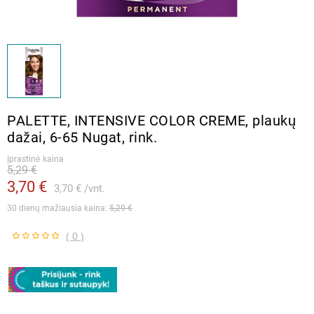
PALETTE, INTENSIVE COLOR CREME, plaukų
dažai, 6-65 Nugat, rink.
Įprastinė kaina
5,29 €
3,70 €
3,70 €
vnt.
30 dienų mažiausia kaina: 
5,29 €
( 0 )