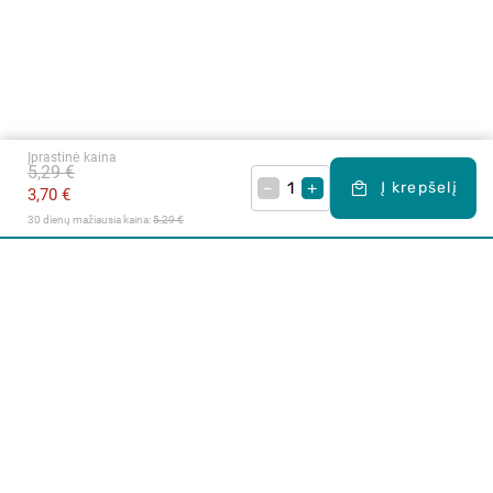
Įprastinė kaina
5,29 €
–
+
Į krepšelį
3,70 €
30 dienų mažiausia kaina: 
5,29 €
Apie mus