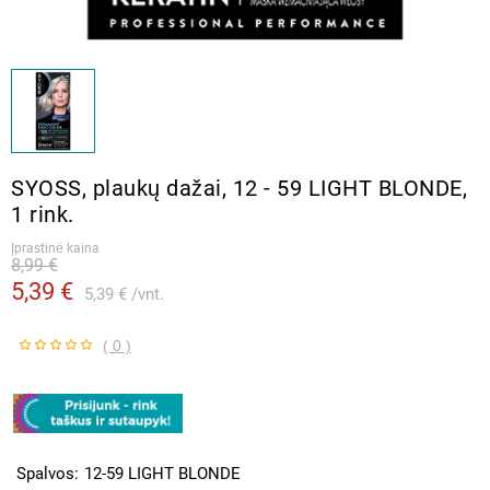
SYOSS, plaukų dažai, 12 - 59 LIGHT BLONDE,
1 rink.
Įprastinė kaina
8,99 €
5,39 €
5,39 €
vnt.
( 0 )
Spalvos
12-59 LIGHT BLONDE