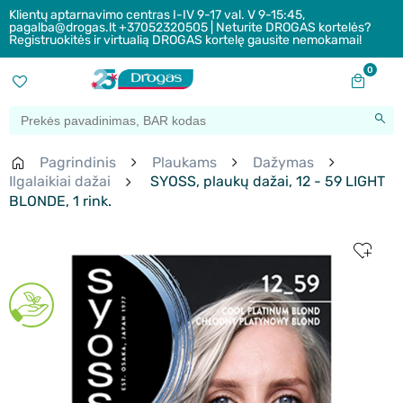
Klientų aptarnavimo centras I-IV 9-17 val. V 9-15:45,
pagalba@drogas.lt +37052320505 | Neturite DROGAS kortelės?
Registruokitės ir virtualią DROGAS kortelę gausite nemokamai!
0
Pagrindinis
Plaukams
Dažymas
Ilgalaikiai dažai
SYOSS, plaukų dažai, 12 - 59 LIGHT
BLONDE, 1 rink.