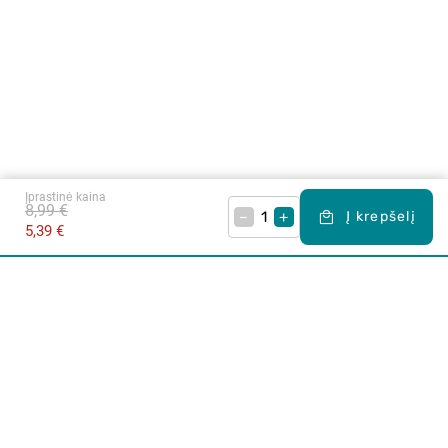
Įprastinė kaina
8,99 €
–
+
Į krepšelį
5,39 €
Apie mus