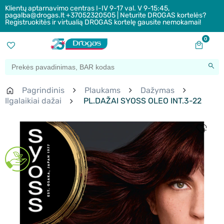
Klientų aptarnavimo centras I-IV 9-17 val. V 9-15:45,
pagalba@drogas.lt +37052320505 | Neturite DROGAS kortelės?
Registruokitės ir virtualią DROGAS kortelę gausite nemokamai!
0
Pagrindinis
Plaukams
Dažymas
Ilgalaikiai dažai
PL.DAŽAI SYOSS OLEO INT.3-22