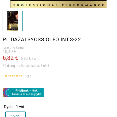
PL.DAŽAI SYOSS OLEO INT.3-22
Įprastinė kaina
10,49 €
6,82 €
6,82 €
vnt.
30 dienų mažiausia kaina: 
5,69 €
( 0 )
Dydis
1 vnt.
1 vnt.