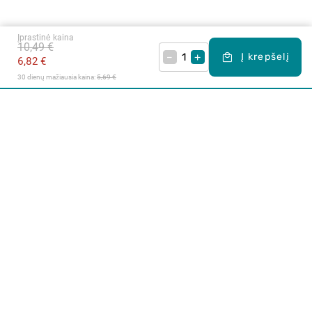
Įprastinė kaina
10,49 €
–
+
Į krepšelį
6,82 €
30 dienų mažiausia kaina: 
5,69 €
Apie mus
E. parduotuvė
Lojalumo programa