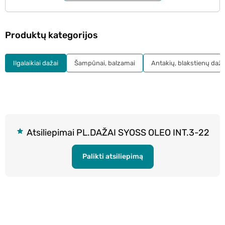
Produktų kategorijos
Ilgalaikiai dažai
Šampūnai, balzamai
Antakių, blakstienų daža
Atsiliepimai PL.DAŽAI SYOSS OLEO INT.3-22
Palikti atsiliepimą