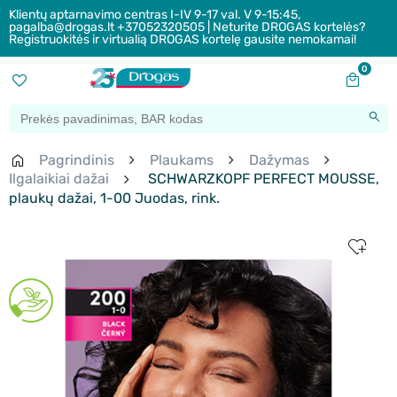
Klientų aptarnavimo centras I-IV 9-17 val. V 9-15:45,
pagalba@drogas.lt +37052320505 | Neturite DROGAS kortelės?
Registruokitės ir virtualią DROGAS kortelę gausite nemokamai!
0
Pagrindinis
Plaukams
Dažymas
Ilgalaikiai dažai
SCHWARZKOPF PERFECT MOUSSE,
plaukų dažai, 1-00 Juodas, rink.