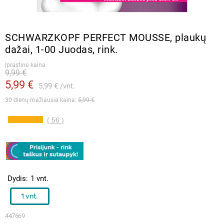
SCHWARZKOPF PERFECT MOUSSE, plaukų
dažai, 1-00 Juodas, rink.
Įprastinė kaina
9,99 €
5,99 €
5,99 €
vnt.
30 dienų mažiausia kaina: 
5,99 €
( 56 )
Dydis
1 vnt.
1 vnt.
447669