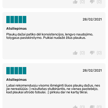
(0)
(0)
28/02/2021
Atsiliepimas
Plaukų dažai patiko dėl konsistencijos, lengvo naudojimo,
tolygaus pasiskirstymo. Puikiai nudažė žilus plaukus.
(0)
(0)
28/02/2021
Atsiliepimas
Labai rekomenduoju visoms išmėginti šiuos plaukų dažus, nes
jie nerealūūūs :) rezultatas stulbinantis, ne vienas pastebėjo,
kad plaukai atrodo tobulai. :) pirksiu dar ne kartą tikrai.
(0)
(0)