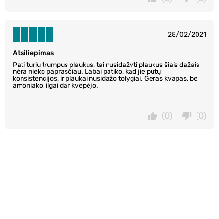
28/02/2021
Atsiliepimas
Pati turiu trumpus plaukus, tai nusidažyti plaukus šiais dažais
nėra nieko paprasčiau. Labai patiko, kad jie putų
konsistencijos, ir plaukai nusidažo tolygiai. Geras kvapas, be
amoniako, ilgai dar kvepėjo.
(0)
(0)