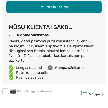
Palikti atsiliepimą
MŪSŲ KLIENTAI SAKO…
DI apibendrinimas
Plaukų dažai pasižymi putų konsistencija, lengvu
naudojimu ir ryškiomis spalvomis. Dauguma klientų
džiaugiasi rezultatais, plaukai tampa glotnūs ir
švelnūs. Tačiau pastebėta, kad kartais pompa
užsikerta.
Lengva naudoti
Pompa užsikerta
Putų konsistencija
Ryškios spalvos
Filtruoti pagal nuotraukas
Naujausi