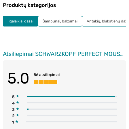
Produktų kategorijos
Ilgalaikiai dažai
Šampūnai, balzamai
Antakių, blakstienų daža
Atsiliepimai SCHWARZKOPF PERFECT MOUSSE, plaukų dažai, 1-00 Juodas, rink.
5.0
56 atsiliepimai
5
4
3
2
1