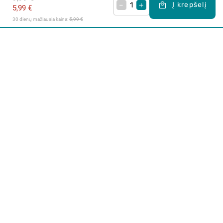
–
+
Į krepšelį
5,99 €
30 dienų mažiausia kaina: 
5,99 €
Apie mus
E. parduotuvė
Lojalumo programa
Klientų aptarnavimo centras
I-IV 9-17 val.