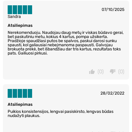
07/10/2025
Sandra
Atsiliepimas
Nerekomenduoju. Naudojau daug metų ir viskas būdavo gerai,
bet paskutiniu metu, kokius 4 kartus, pompa užsikerta.
Pradžioje spaudžiasi putos be spalvos, paskui darosi sunku
spausti, kol galiausiai nebeįmanoma paspausti. Galvojau
brokuota prekė, bet išbandžiau dar tris kartus, rezultatas toks
pats. Gailiuosi pirkusi.
(0)
(0)
28/02/2022
Atsiliepimas
Puikios konsistensijos, lengvai pasiskirsto, lengvas būdas
nudažyti plaukus.