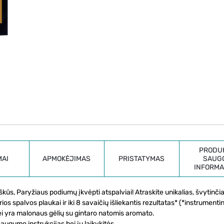
PRODU
MAI
APMOKĖJIMAS
PRISTATYMAS
SAUG
INFORMA
, Paryžiaus podiumų įkvėpti atspalviai! Atraskite unikalias, švytinčia
ios spalvos plaukai ir iki 8 savaičių išliekantis rezultatas* (*instrumentin
 bei yra malonaus gėlių su gintaro natomis aromato.
ugumo instrukcijas bei jų laikykitės.