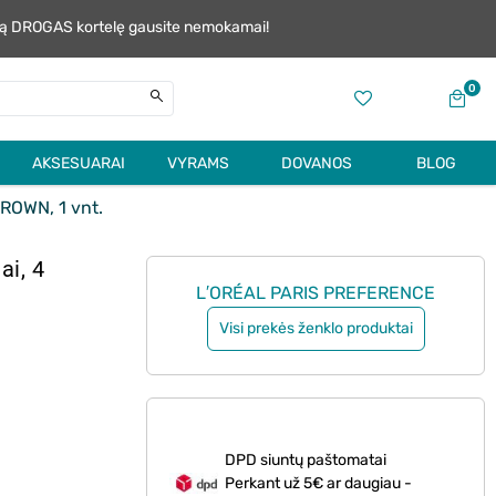
alią DROGAS kortelę gausite nemokamai!
0
AKSESUARAI
VYRAMS
DOVANOS
BLOG
ROWN, 1 vnt.
i, 4
L′ORÉAL PARIS PREFERENCE
Visi prekės ženklo produktai
DPD siuntų paštomatai
Perkant už 5€ ar daugiau -