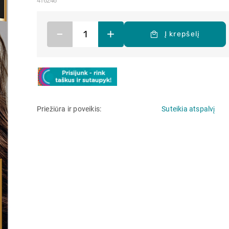
416246
–
+
Į krepšelį
Priežiūra ir poveikis
Suteikia atspalvį