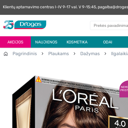
Klientų aptarnavimo centras I-IV 9-17 val. V 9-15:45, pagalba@droga
AKCIJOS
NAUJIENOS
KOSMETIKA
ODAI
Pagrindinis
Plaukams
Dažymas
Ilgalaik
NEM
PRIS