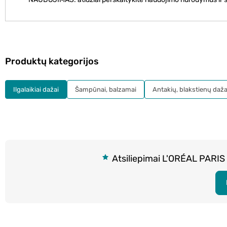
Produktų kategorijos
Ilgalaikiai dažai
Šampūnai, balzamai
Antakių, blakstienų daža
Atsiliepimai L'ORÉAL PARIS