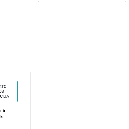
KTO
OS
CIJA
s ir
is