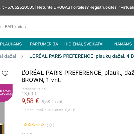
s.lt +37052320505 | Neturite DROGAS kortelės? Registruokitės ir virtu
PLAUKAMS
PARFUMERIJA
HIGIENAI, SVEIKATAI
NAMAMS
iai dažai
L'ORÉAL PARIS PREFERENCE, plaukų dažai, 4 B
L'ORÉAL PARIS PREFERENCE, plaukų daža
BROWN, 1 vnt.
Įprastinė kaina
OKAMAS
13,69 €
TATYMAS
9,58 €
9,58 €
vnt.
30 dienų mažiausia kaina: 
8,21 €
( 0 )