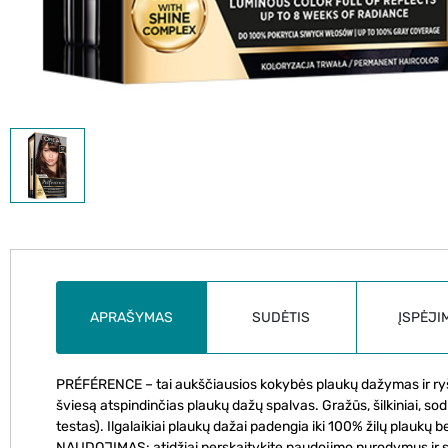
APRAŠYMAS
SUDĖTIS
ĮSPĖJI
PRÉFÉRENCE – tai aukščiausios kokybės plaukų dažymas ir ryškūs
šviesą atspindinčias plaukų dažų spalvas. Gražūs, šilkiniai, sodr
testas). Ilgalaikiai plaukų dažai padengia iki 100% žilų plaukų
NAUDOJIMAS: atidžiai perskaitykite naudojimo nurodymus ir sa