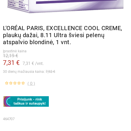
L′ORÉAL PARIS, EXCELLENCE COOL CREME,
plaukų dažai, 8.11 Ultra šviesi pelenų
atspalvio blondinė, 1 vnt.
Įprastinė kaina
12,19 €
7,31 €
7,31 €
vnt.
30 dienų mažiausia kaina: 
7,92 €
( 0 )
464707