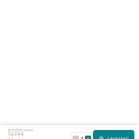
Įprastinė kaina
12,19 €
–
+
Į krepšelį