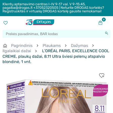
Klientų aptarnavimo centras I-IV 9-17 val. V 9-15:45,
pagalba@drogas.lt +37052320505 | Neturite DROGAS kortelės?
Registruokitės ir virtualią DROGAS kortelę gausite nemokamai!
0
Pagrindinis
Plaukams
Dažymas
Ilgalaikiai dažai
L′ORÉAL PARIS, EXCELLENCE COOL
CREME, plaukų dažai, 8.11 Ultra šviesi pelenų atspalvio
blondinė, 1 vnt.
NEMOKAMAS
PRISTATYMAS