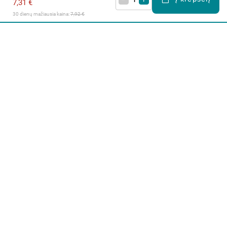
7,31 €
30 dienų mažiausia kaina: 
7,92 €
Apie mus
E. parduotuvė
Lojalumo programa
Klientų aptarnavimo centras
I-IV 9-17 val.