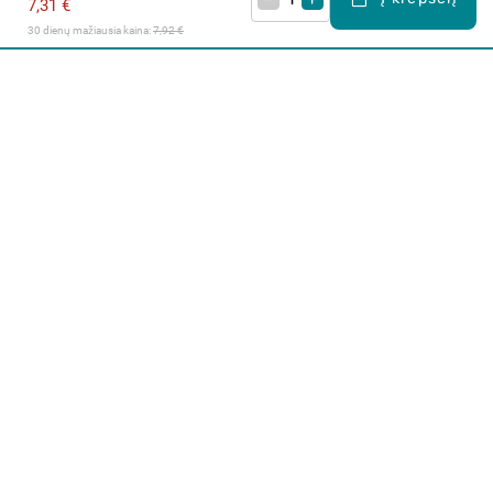
7,31 €
30 dienų mažiausia kaina: 
7,92 €
Apie mus
E. parduotuvė
Lojalumo programa
Klientų aptarnavimo centras
I-IV 9-17 val.