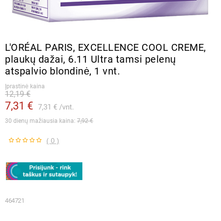
L′ORÉAL PARIS, EXCELLENCE COOL CREME,
plaukų dažai, 6.11 Ultra tamsi pelenų
atspalvio blondinė, 1 vnt.
Įprastinė kaina
12,19 €
7,31 €
7,31 €
vnt.
30 dienų mažiausia kaina: 
7,92 €
( 0 )
464721