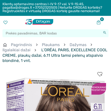
Klientų aptarnavimo centras I-IV 9-17 val. V 9-15:45,
pagalba@drogas.lt +37052320505 | Neturite DROGAS kortelės?
Registruokitės ir virtualią DROGAS kortelę gausite nemokamai!
0
Pagrindinis
Plaukams
Dažymas
Ilgalaikiai dažai
L′ORÉAL PARIS, EXCELLENCE COOL
CREME, plaukų dažai, 6.11 Ultra tamsi pelenų atspalvio
blondinė, 1 vnt.
NEMOKAMAS
PRISTATYMAS