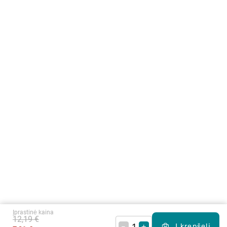
Įprastinė kaina
12,19 €
–
+
Į krepšelį