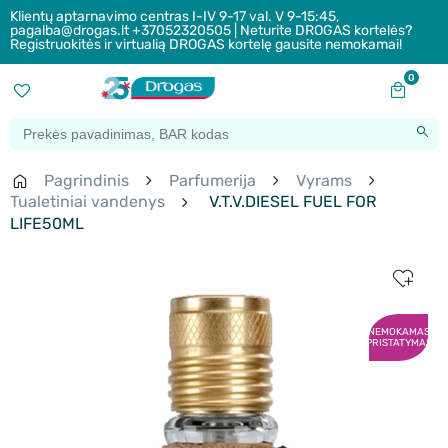
Klientų aptarnavimo centras I-IV 9-17 val. V 9-15:45,
pagalba@drogas.lt +37052320505 | Neturite DROGAS kortelės?
Registruokitės ir virtualią DROGAS kortelę gausite nemokamai!
0
Pagrindinis
Parfumerija
Vyrams
Tualetiniai vandenys
V.T.V.DIESEL FUEL FOR
LIFE50ML
NEMOKAMAS
PRISTATYMAS