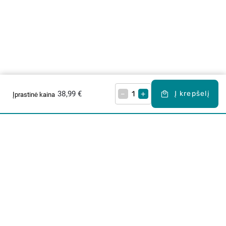
38,99 €
–
+
Į krepšelį
Įprastinė kaina
Apie mus