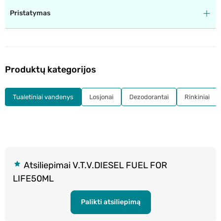
Pristatymas
Produktų kategorijos
Tualetiniai vandenys
Losjonai
Dezodorantai
Rinkiniai
Atsiliepimai V.T.V.DIESEL FUEL FOR
LIFE50ML
Palikti atsiliepimą