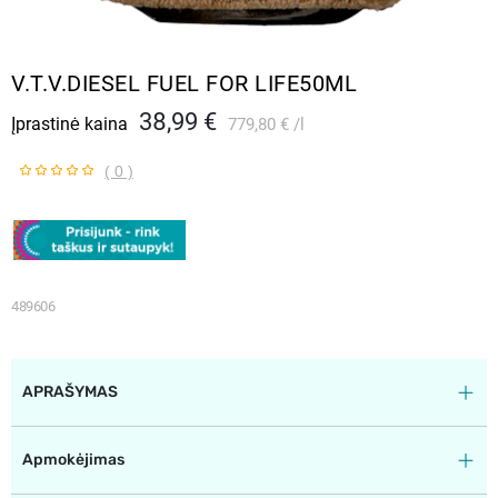
V.T.V.DIESEL FUEL FOR LIFE50ML
38,99 €
Įprastinė kaina
779,80 €
l
( 0 )
489606
APRAŠYMAS
Apmokėjimas