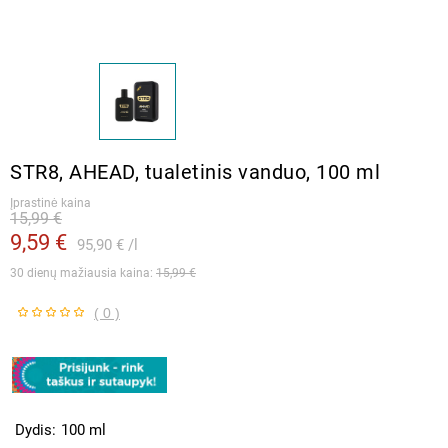
STR8, AHEAD, tualetinis vanduo, 100 ml
Įprastinė kaina
15,99 €
9,59 €
95,90 €
l
30 dienų mažiausia kaina: 
15,99 €
( 0 )
Dydis
100 ml