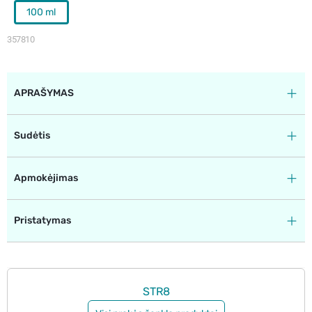
100 ml
357810
APRAŠYMAS
Sudėtis
Apmokėjimas
Pristatymas
STR8