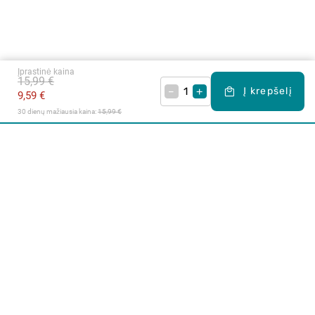
Įprastinė kaina
15,99 €
–
+
Į krepšelį
9,59 €
30 dienų mažiausia kaina: 
15,99 €
Apie mus
E. parduotuvė