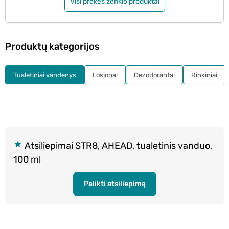
Visi prekės ženklo produktai
Produktų kategorijos
Tualetiniai vandenys
Losjonai
Dezodorantai
Rinkiniai
Atsiliepimai STR8, AHEAD, tualetinis vanduo,
100 ml
Palikti atsiliepimą