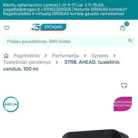
Klientų aptarnavimo centras I-IV 9-17 val. V 9-15:45,
pagalba@drogas.lt +37052320505 | Neturite DROGAS kortelės?
Registruokitės ir virtualią DROGAS kortelę gausite nemokamai!
0
Pagrindinis
Parfumerija
Vyrams
Tualetiniai vandenys
STR8, AHEAD, tualetinis
vanduo, 100 ml
NEMOKAMAS
PRISTATYMAS