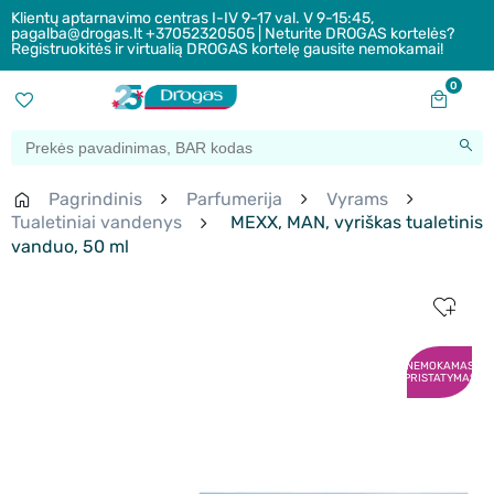
Klientų aptarnavimo centras I-IV 9-17 val. V 9-15:45,
pagalba@drogas.lt +37052320505 | Neturite DROGAS kortelės?
Registruokitės ir virtualią DROGAS kortelę gausite nemokamai!
0
Pagrindinis
Parfumerija
Vyrams
Tualetiniai vandenys
MEXX, MAN, vyriškas tualetinis
vanduo, 50 ml
NEMOKAMAS
PRISTATYMAS