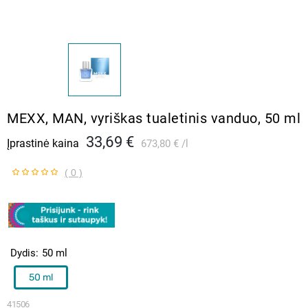
MEXX, MAN, vyriškas tualetinis vanduo, 50 ml
33,69 €
Įprastinė kaina
673,80 €
l
( 0 )
Dydis
50 ml
50 ml
41506