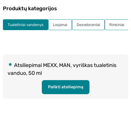
Produktų kategorijos
Tualetiniai vandenys
Losjonai
Dezodorantai
Rinkiniai
Atsiliepimai MEXX, MAN, vyriškas tualetinis
vanduo, 50 ml
Palikti atsiliepimą