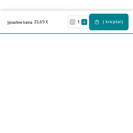
33,69 €
–
+
Į krepšelį
Įprastinė kaina
Apie mus
E. parduotuvė
Lojalumo programa