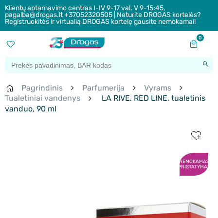
Klientų aptarnavimo centras I-IV 9-17 val. V 9-15:45,
pagalba@drogas.lt +37052320505 | Neturite DROGAS kortelės?
Registruokitės ir virtualią DROGAS kortelę gausite nemokamai!
0
Pagrindinis
Parfumerija
Vyrams
Tualetiniai vandenys
LA RIVE, RED LINE, tualetinis
vanduo, 90 ml
NEMOKAMAS
PRISTATYMAS