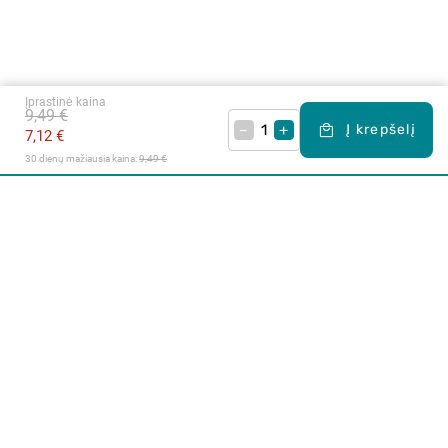
Įprastinė kaina
9,49 €
–
+
Į krepšelį
7,12 €
30 dienų mažiausia kaina: 
9,49 €
Apie mus
E. parduotuvė