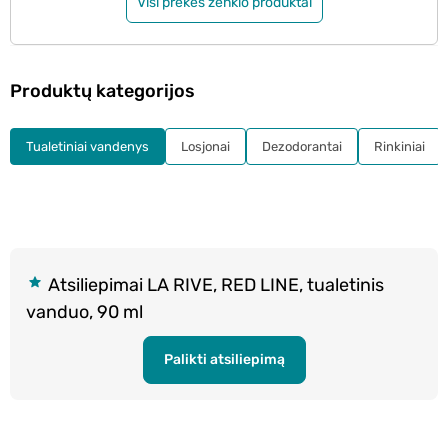
Visi prekės ženklo produktai
Produktų kategorijos
Tualetiniai vandenys
Losjonai
Dezodorantai
Rinkiniai
Atsiliepimai LA RIVE, RED LINE, tualetinis
vanduo, 90 ml
Palikti atsiliepimą