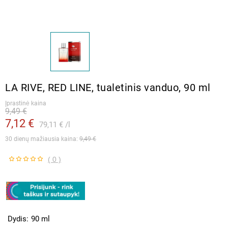
LA RIVE, RED LINE, tualetinis vanduo, 90 ml
Įprastinė kaina
9,49 €
7,12 €
79,11 €
l
30 dienų mažiausia kaina: 
9,49 €
( 0 )
Dydis
90 ml