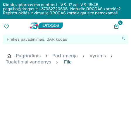
Klientų aptarnavimo centras I-IV 9-17 val. V 9-15:45,
pagalba@drogas.lt +37052320505 | Neturite DROGAS kortelės?
Registruokitės ir virtualią DROGAS kortelę gausite nemokamai!
0
Pagrindinis
Parfumerija
Vyrams
Tualetiniai vandenys
Fila