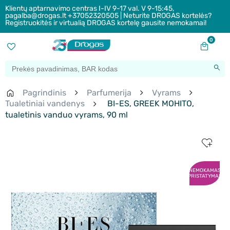
Klientų aptarnavimo centras I-IV 9-17 val. V 9-15:45,
pagalba@drogas.lt +37052320505 | Neturite DROGAS kortelės?
Registruokitės ir virtualią DROGAS kortelę gausite nemokamai!
0
Pagrindinis
Parfumerija
Vyrams
Tualetiniai vandenys
BI-ES, GREEK MOHITO,
tualetinis vanduo vyrams, 90 ml
NEMOKAMAS
PRISTATYMAS