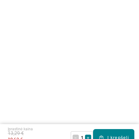
Įprastinė kaina
13,29 €
–
+
Į krepšelį