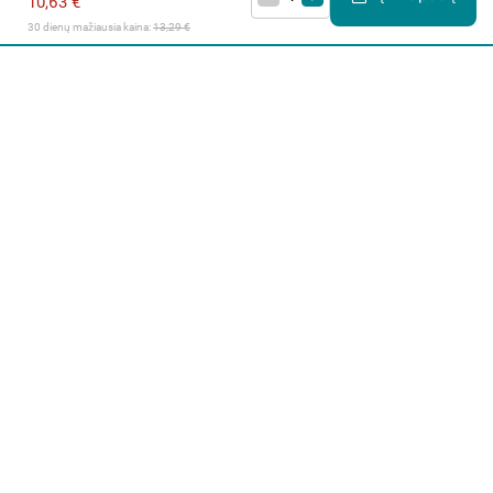
10,63 €
30 dienų mažiausia kaina: 
13,29 €
Apie mus
E. parduotuvė
Lojalumo programa
Klientų aptarnavimo centras
I-IV 9-17 val.