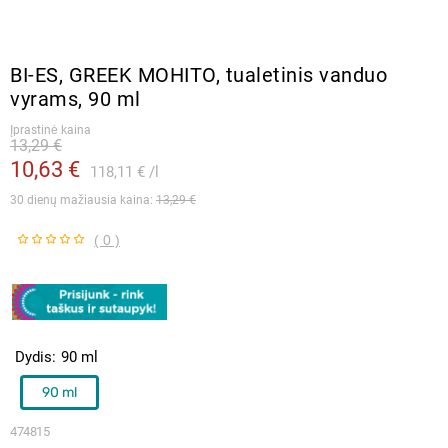
BI-ES, GREEK MOHITO, tualetinis vanduo
vyrams, 90 ml
Įprastinė kaina
13,29 €
10,63 €
118,11 €
l
30 dienų mažiausia kaina: 
13,29 €
( 0 )
Dydis
90 ml
90 ml
474815