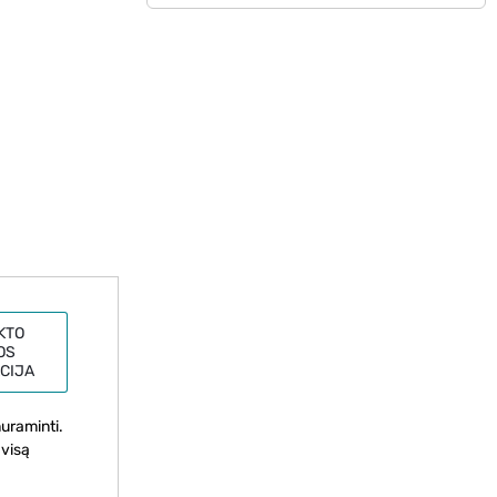
KTO
OS
CIJA
nuraminti.
 visą