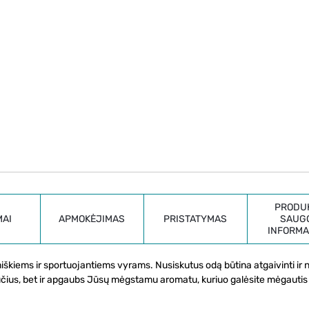
PRODU
MAI
APMOKĖJIMAS
PRISTATYMAS
SAUG
INFORMA
miškiems ir sportuojantiems vyrams. Nusiskutus odą būtina atgaivinti ir 
jūčius, bet ir apgaubs Jūsų mėgstamu aromatu, kuriuo galėsite mėgautis