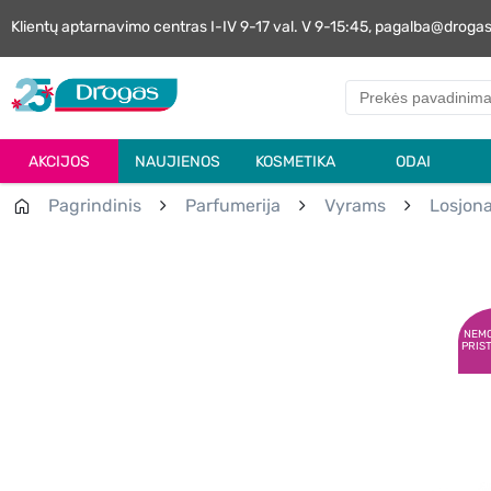
Klientų aptarnavimo centras I-IV 9-17 val. V 9-15:45, pagalba@droga
AKCIJOS
NAUJIENOS
KOSMETIKA
ODAI
Pagrindinis
Parfumerija
Vyrams
Losjona
NEM
PRIS