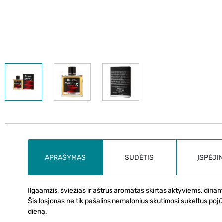
APRAŠYMAS
SUDĖTIS
ĮSPĖJI
Ilgaamžis, šviežias ir aštrus aromatas skirtas aktyviems, dina
Šis losjonas ne tik pašalins nemalonius skutimosi sukeltus po
dieną.