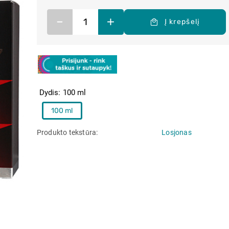
–
+
Į krepšelį
Dydis
100 ml
100 ml
Produkto tekstūra
Losjonas