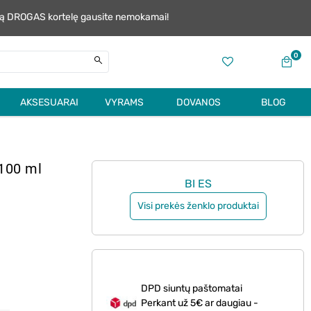
alią DROGAS kortelę gausite nemokamai!
0
AKSESUARAI
VYRAMS
DOVANOS
BLOG
 100 ml
BI ES
Visi prekės ženklo produktai
DPD siuntų paštomatai
Perkant už 5€ ar daugiau -