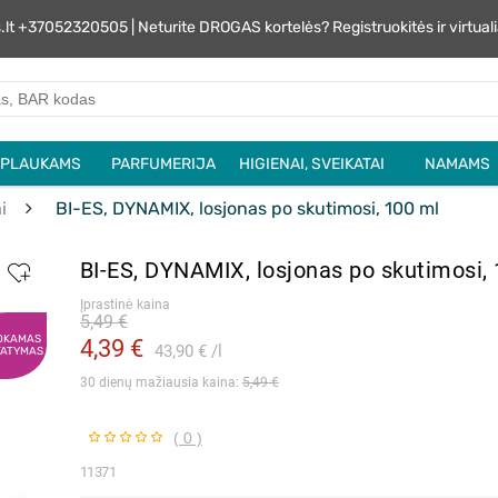
s.lt +37052320505 | Neturite DROGAS kortelės? Registruokitės ir virtu
PLAUKAMS
PARFUMERIJA
HIGIENAI, SVEIKATAI
NAMAMS
i
BI-ES, DYNAMIX, losjonas po skutimosi, 100 ml
BI-ES, DYNAMIX, losjonas po skutimosi,
Įprastinė kaina
5,49 €
OKAMAS
4,39 €
43,90 €
l
TATYMAS
30 dienų mažiausia kaina: 
5,49 €
( 0 )
11371