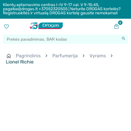
Klientų aptarnavimo centras I-IV 9-17 val. V 9-15:45,
pagalba@drogas.lt +37052320505 | Neturite DROGAS kortelės?
Registruokitės ir virtualią DROGAS kortelę gausite nemokamai!
0
Pagrindinis
Parfumerija
Vyrams
Lionel Richie