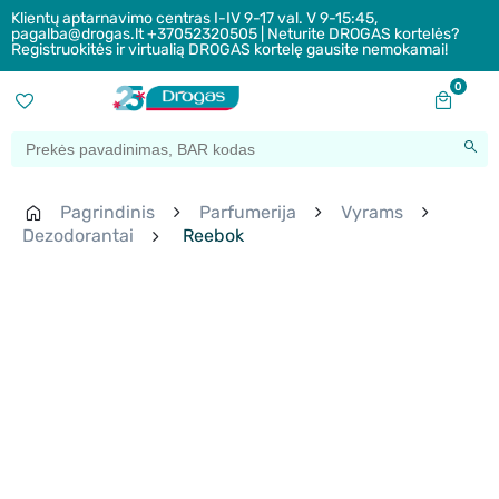
Klientų aptarnavimo centras I-IV 9-17 val. V 9-15:45,
pagalba@drogas.lt +37052320505 | Neturite DROGAS kortelės?
Registruokitės ir virtualią DROGAS kortelę gausite nemokamai!
0
Pagrindinis
Parfumerija
Vyrams
Dezodorantai
Reebok