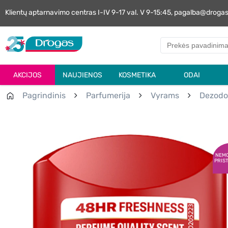
Klientų aptarnavimo centras I-IV 9-17 val. V 9-15:45, pagalba@droga
AKCIJOS
NAUJIENOS
KOSMETIKA
ODAI
Pagrindinis
Parfumerija
Vyrams
Dezodo
NEM
PRIS