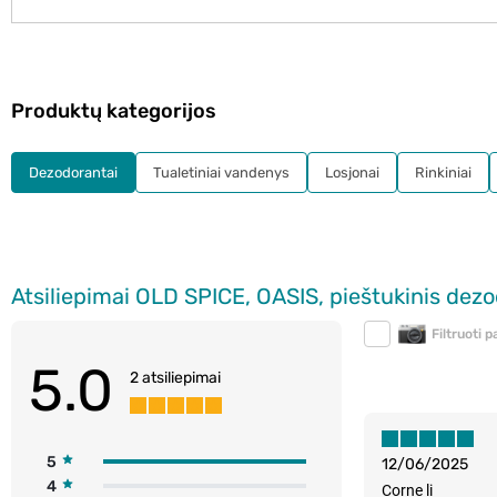
Produktų kategorijos
Dezodorantai
Tualetiniai vandenys
Losjonai
Rinkiniai
Atsiliepimai OLD SPICE, OASIS, pieštukinis dezo
Filtruoti 
5.0
2 atsiliepimai
5
12/06/2025
4
Corne li