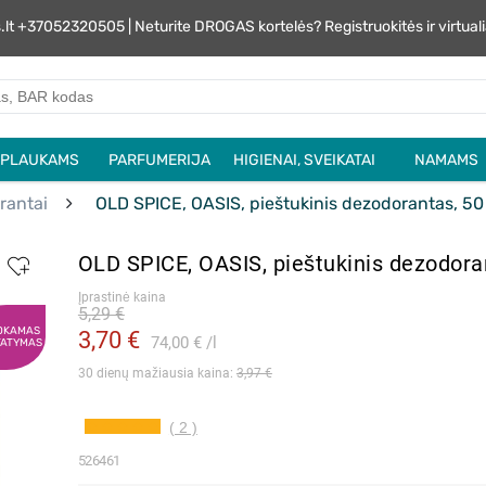
s.lt +37052320505 | Neturite DROGAS kortelės? Registruokitės ir virtu
PLAUKAMS
PARFUMERIJA
HIGIENAI, SVEIKATAI
NAMAMS
rantai
OLD SPICE, OASIS, pieštukinis dezodorantas, 50
OLD SPICE, OASIS, pieštukinis dezodora
Įprastinė kaina
5,29 €
OKAMAS
3,70 €
74,00 €
l
TATYMAS
30 dienų mažiausia kaina: 
3,97 €
( 2 )
526461