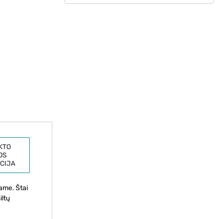
KTO
OS
CIJA
tame. Štai
iltų