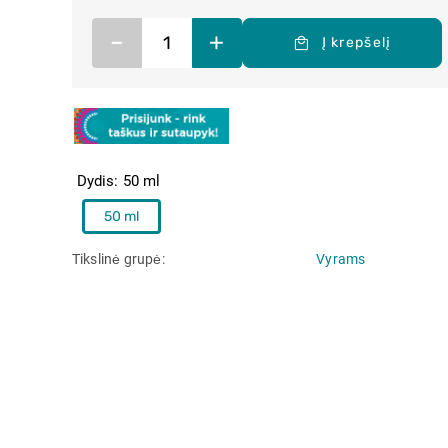
–
+
Į krepšelį
Dydis
50 ml
50 ml
Tikslinė grupė
Vyrams