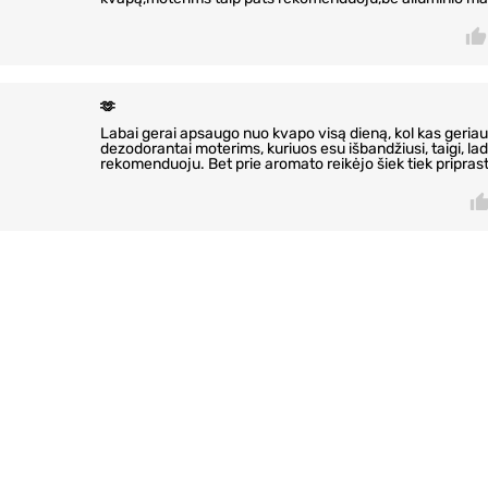
🫶
Labai gerai apsaugo nuo kvapo visą dieną, kol kas geriau 
dezodorantai moterims, kuriuos esu išbandžiusi, taigi, lad
rekomenduoju. Bet prie aromato reikėjo šiek tiek priprast