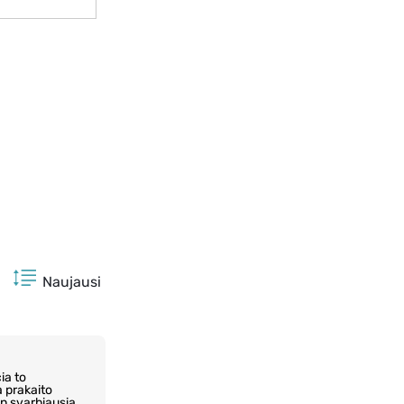
Naujausi
ia to
a prakaito
n svarbiausia