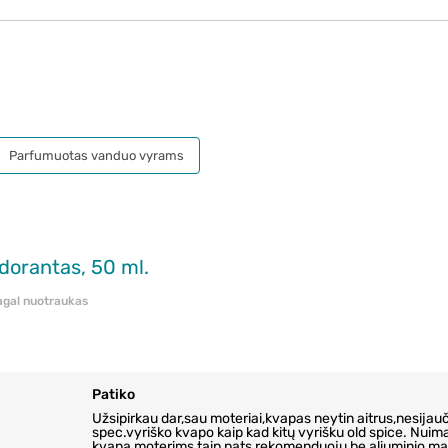
Parfumuotas vanduo vyrams
dorantas, 50 ml.
pagal nuotraukas
Patiko
Užsipirkau dar,sau moteriai,kvapas neytin aitrus,nesijauč
spec.vyriško kvapo kaip kad kitų vyrišku old spice. Nuim
kvapą,moterims taip pats rekomenduoju,be aliuminio ma