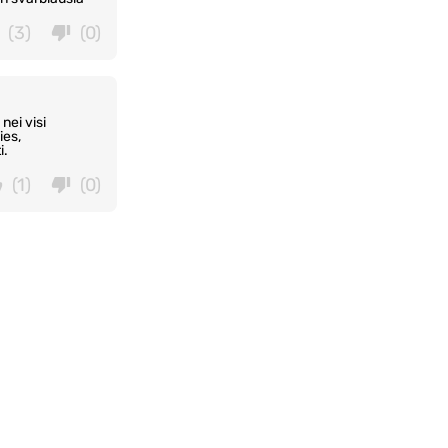
(3)
(0)
nei visi
ies,
i.
(1)
(0)