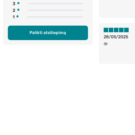
3
2
1
Palikti atsiliepimą
28/05/2025
🫶