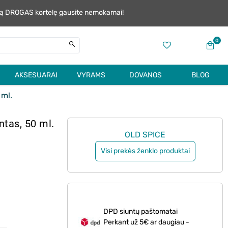
alią DROGAS kortelę gausite nemokamai!
0
AKSESUARAI
VYRAMS
DOVANOS
BLOG
 ml.
ntas, 50 ml.
OLD SPICE
Visi prekės ženklo produktai
DPD siuntų paštomatai
Perkant už 5€ ar daugiau -