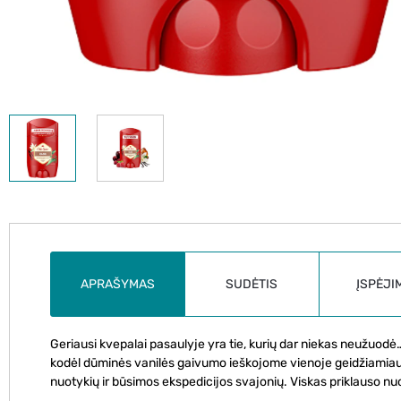
APRAŠYMAS
SUDĖTIS
ĮSPĖJI
Geriausi kvepalai pasaulyje yra tie, kurių dar niekas neužuodė
kodėl dūminės vanilės gaivumo ieškojome vienoje geidžiamiau
nuotykių ir būsimos ekspedicijos svajonių. Viskas priklauso nuo