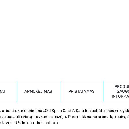
PRODU
MAI
APMOKĖJIMAS
PRISTATYMAS
SAUG
INFORMA
… arba tie, kurie primena „Old Spice Oasis“. Kaip ten bebūtų, mes neklys
sių pasaulio vietų – dykumos oazėje. Parsinešk namo aromatą kupiną š
 tavęs. Užsiimk tuo, kas patinka.