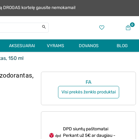
alią DROGAS kortelę gausite nemokamai!
0
AKSESUARAI
VYRAMS
DOVANOS
BLOG
as, 150 ml
zodorantas,
FA
Visi prekės ženklo produktai
DPD siuntų paštomatai
Perkant už 5€ ar daugiau -