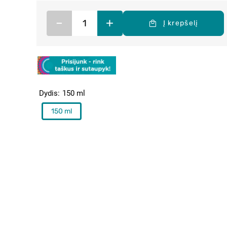
–
+
Į krepšelį
Dydis
150 ml
150 ml