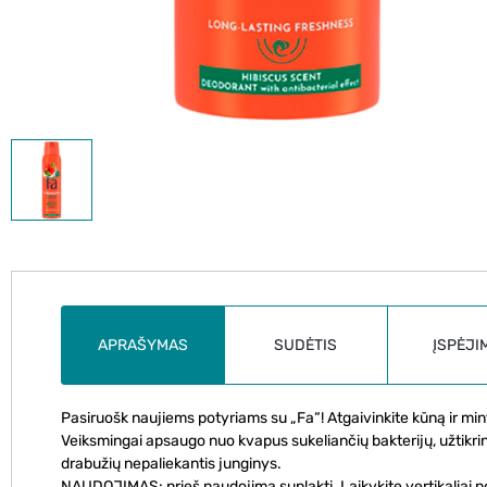
APRAŠYMAS
SUDĖTIS
ĮSPĖJI
Pasiruošk naujiems potyriams su „Fa“! Atgaivinkite kūną ir minti
Veiksmingai apsaugo nuo kvapus sukeliančių bakterijų, užtikrin
drabužių nepaliekantis junginys.
NAUDOJIMAS: prieš naudojimą suplakti. Laikykite vertikaliai ne