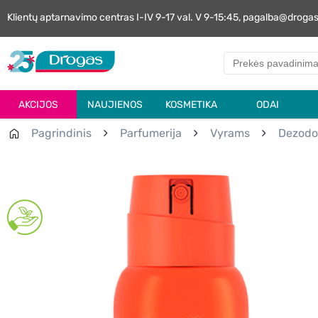
Klientų aptarnavimo centras I-IV 9-17 val. V 9-15:45, pagalba@droga
AKCIJOS
NAUJIENOS
KOSMETIKA
ODAI
Pagrindinis
Parfumerija
Vyrams
Dezodo