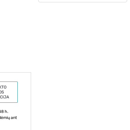
KTO
OS
CIJA
48 h.
 dėmių ant