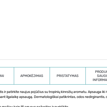
PRODU
MAI
APMOKĖJIMAS
PRISTATYMAS
SAUG
INFORMA
s ir patirkite naujus pojūčius su tropinių kinrožių aromatu. Apsauga iki 
ant ilgalaikę apsaugą. Dermatologiškai patikrintas, odos nedirginantis,
 mažiau kaip 15 cm nuo pažasties ir purkškite.