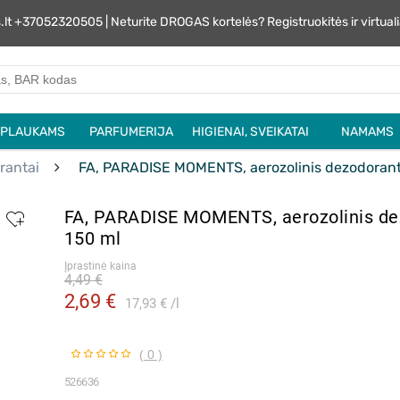
s.lt +37052320505 | Neturite DROGAS kortelės? Registruokitės ir virtu
PLAUKAMS
PARFUMERIJA
HIGIENAI, SVEIKATAI
NAMAMS
rantai
FA, PARADISE MOMENTS, aerozolinis dezodorant
FA, PARADISE MOMENTS, aerozolinis de
150 ml
Įprastinė kaina
4,49 €
2,69 €
17,93 €
l
( 0 )
526636