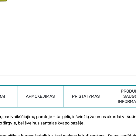
PRODU
MAI
APMOKĖJIMAS
PRISTATYMAS
SAUG
INFORMA
 pasivaikščiojimų gamtoje – tai gėlių ir šviežių žalumos akordai viršuti
 širgyje, bei švelnus santalas kvapo bazėje.
rganiškos formos buteliuke, kurį malonu laikyti rankose. Kvapo sudėtyj