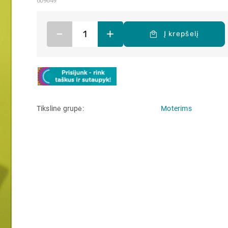
609649
–
+
Į krepšelį
Tikslinė grupė
Moterims