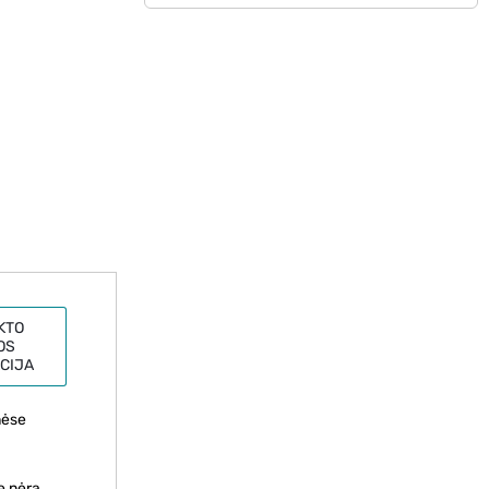
KTO
OS
CIJA
nėse
e nėra