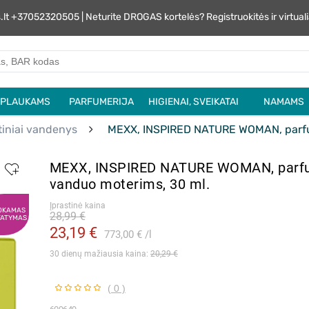
s.lt +37052320505 | Neturite DROGAS kortelės? Registruokitės ir virtu
PLAUKAMS
PARFUMERIJA
HIGIENAI, SVEIKATAI
NAMAMS
tiniai vandenys
MEXX, INSPIRED NATURE WOMAN, parfu
MEXX, INSPIRED NATURE WOMAN, parf
vanduo moterims, 30 ml.
Įprastinė kaina
OKAMAS
28,99 €
TATYMAS
23,19 €
773,00 €
l
30 dienų mažiausia kaina: 
20,29 €
( 0 )