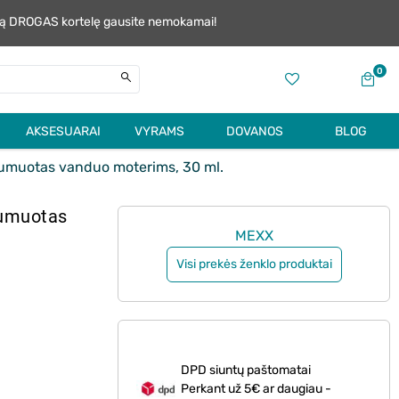
alią DROGAS kortelę gausite nemokamai!
0
AKSESUARAI
VYRAMS
DOVANOS
BLOG
muotas vanduo moterims, 30 ml.
umuotas
MEXX
Visi prekės ženklo produktai
DPD siuntų paštomatai
Perkant už 5€ ar daugiau -