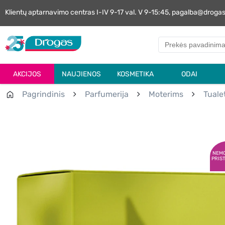
Klientų aptarnavimo centras I-IV 9-17 val. V 9-15:45, pagalba@droga
AKCIJOS
NAUJIENOS
KOSMETIKA
ODAI
Pagrindinis
Parfumerija
Moterims
Tuale
NEM
PRIS