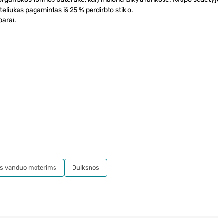
uteliukas pagamintas iš 25 % perdirbto stiklo.
barai.
s vanduo moterims
Dulksnos