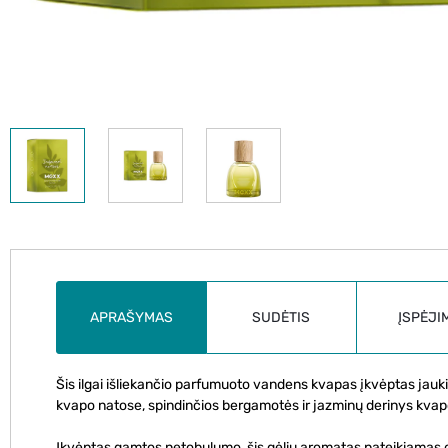
APRAŠYMAS
SUDĖTIS
ĮSPĖJI
Šis ilgai išliekančio parfumuoto vandens kvapas įkvėptas jaukių
kvapo natose, spindinčios bergamotės ir jazminų derinys kvapo
Įkvėptas gamtos netobulumo, šis gėlių aromatas pateikiamas o