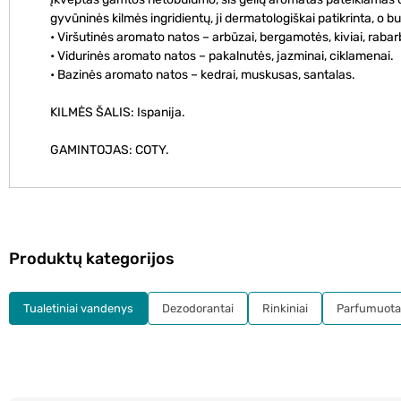
gyvūninės kilmės ingridientų, ji dermatologiškai patikrinta, o b
• Viršutinės aromato natos – arbūzai, bergamotės, kiviai, rabar
• Vidurinės aromato natos – pakalnutės, jazminai, ciklamenai.
• Bazinės aromato natos – kedrai, muskusas, santalas.
KILMĖS ŠALIS: Ispanija.
GAMINTOJAS: COTY.
Produktų kategorijos
Tualetiniai vandenys
Dezodorantai
Rinkiniai
Parfumuota