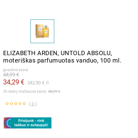
ELIZABETH ARDEN, UNTOLD ABSOLU,
moteriškas parfumuotas vanduo, 100 ml.
Įprastinė kaina
48,99 €
34,29 €
342,90 €
l
30 dienų mažiausia kaina: 
48,99 €
( 0 )