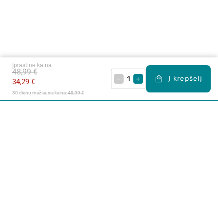
Įprastinė kaina
48,99 €
–
+
Į krepšelį
34,29 €
30 dienų mažiausia kaina: 
48,99 €
Apie mus