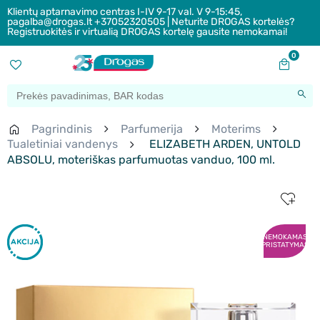
Klientų aptarnavimo centras I-IV 9-17 val. V 9-15:45,
pagalba@drogas.lt +37052320505 | Neturite DROGAS kortelės?
Registruokitės ir virtualią DROGAS kortelę gausite nemokamai!
0
Pagrindinis
Parfumerija
Moterims
Tualetiniai vandenys
ELIZABETH ARDEN, UNTOLD
ABSOLU, moteriškas parfumuotas vanduo, 100 ml.
NEMOKAMAS
PRISTATYMAS