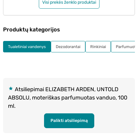
Visi prekės ženklo produktai
Produktų kategorijos
Tualetiniai vandenys
Dezodorantai
Rinkiniai
Parfumuota
Atsiliepimai ELIZABETH ARDEN, UNTOLD
ABSOLU, moteriškas parfumuotas vanduo, 100
ml.
Palikti atsiliepimą