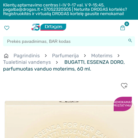
Klientų aptarnavimo centras I-IV 9-17 val. V 9-15:45,
pagalba@drogas.lt +37052320505 | Neturite DROGAS kortelės?
Registruokitės ir virtualią DROGAS kortelę gausite nemokamai!
0
Pagrindinis
Parfumerija
Moterims
Tualetiniai vandenys
BUGATTI, ESSENZA DORO,
parfumuotas vanduo moterims, 60 ml.
NEMOKAMAS
PRISTATYMAS