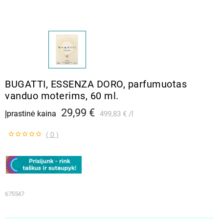
BUGATTI, ESSENZA DORO, parfumuotas
vanduo moterims, 60 ml.
29,99 €
Įprastinė kaina
499,83 €
l
( 0 )
675547