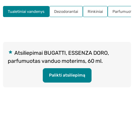
Tualetiniai vandenys
Dezodorantai
Rinkiniai
Parfumuota
Atsiliepimai BUGATTI, ESSENZA DORO,
parfumuotas vanduo moterims, 60 ml.
Palikti atsiliepimą