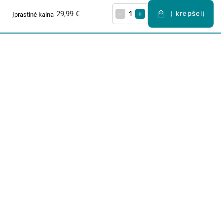
29,99 €
–
+
Į krepšelį
Įprastinė kaina
Apie mus
E. parduotuvė
Lojalumo programa
Klientų aptarnavimo centras