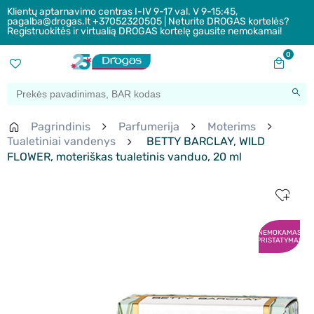
Klientų aptarnavimo centras I-IV 9-17 val. V 9-15:45,
pagalba@drogas.lt +37052320505 | Neturite DROGAS kortelės?
Registruokitės ir virtualią DROGAS kortelę gausite nemokamai!
0
Pagrindinis
Parfumerija
Moterims
Tualetiniai vandenys
BETTY BARCLAY, WILD
FLOWER, moteriškas tualetinis vanduo, 20 ml
NEMOKAMAS
PRISTATYMAS