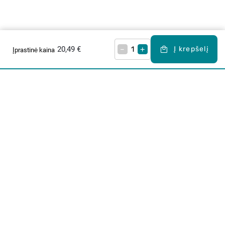
20,49 €
–
+
Į krepšelį
Įprastinė kaina
Apie mus
E. parduotuvė
Lojalumo programa