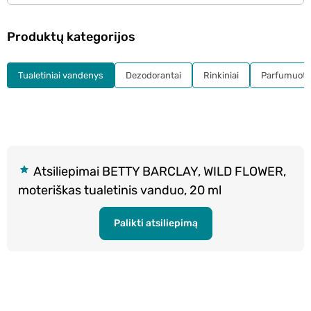
Produktų kategorijos
Tualetiniai vandenys
Dezodorantai
Rinkiniai
Parfumuota
Atsiliepimai BETTY BARCLAY, WILD FLOWER,
moteriškas tualetinis vanduo, 20 ml
Palikti atsiliepimą