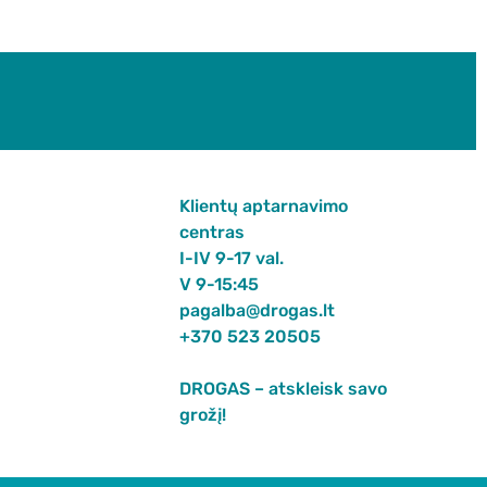
Klientų aptarnavimo
centras
I-IV 9-17 val.
V 9-15:45
pagalba@drogas.lt
+370 523 20505
DROGAS – atskleisk savo
grožį!