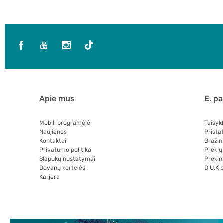
Apie mus
E. p
Mobili programėlė
Taisyk
Naujienos
Prista
Kontaktai
Grąžin
Privatumo politika
Prekių
Slapukų nustatymai
Prekini
Dovanų kortelės
D.U.K 
Karjera