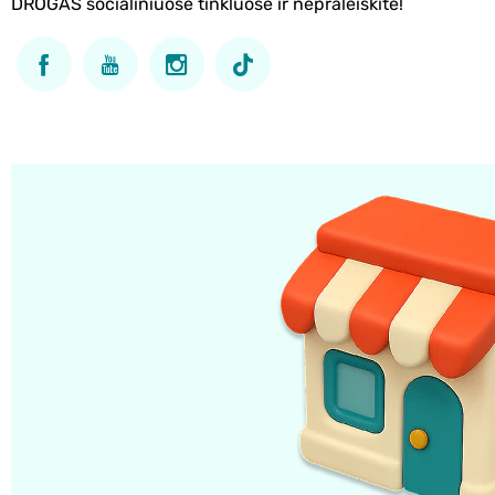
DROGAS socialiniuose tinkluose ir nepraleiskite!