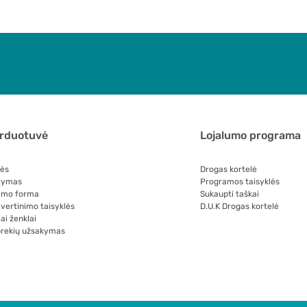
arduotuvė
Lojalumo programa
lės
Drogas kortelė
tymas
Programos taisyklės
imo forma
Sukaupti taškai
 vertinimo taisyklės
D.U.K Drogas kortelė
ai ženklai
prekių užsakymas