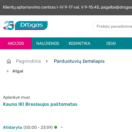
Klientų aptarnavimo centras I-IV 9-17 val. V 9-15:45, pagalba@droga
AKCIJOS
NAUJIENOS
KOSMETIKA
ODAI
Pagrindinis
Parduotuvių žemėlapis
Atgal
Aplankyk mus!
Kauno IKI Breslaujos paštomatas
Atidaryta
(00:00 - 23:59)