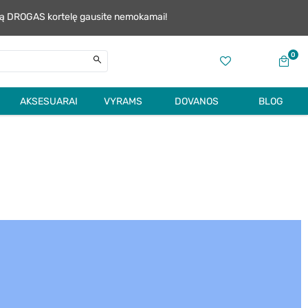
alią DROGAS kortelę gausite nemokamai!
0
AKSESUARAI
VYRAMS
DOVANOS
BLOG