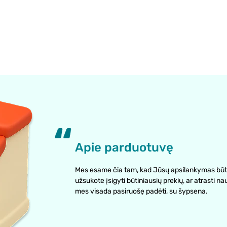
Apie parduotuvę
Mes esame čia tam, kad Jūsų apsilankymas būt
užsukote įsigyti būtiniausių prekių, ar atrasti na
mes visada pasiruošę padėti, su šypsena.