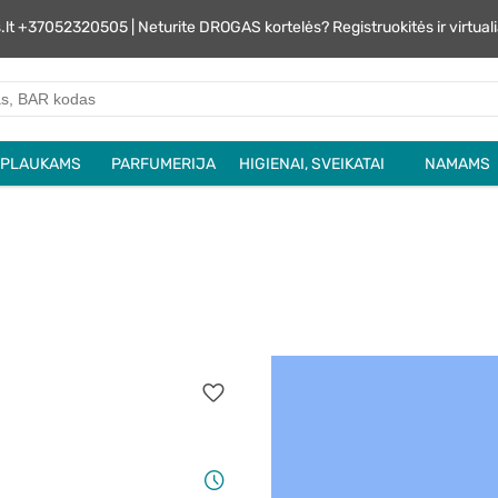
s.lt +37052320505 | Neturite DROGAS kortelės? Registruokitės ir virtu
PLAUKAMS
PARFUMERIJA
HIGIENAI, SVEIKATAI
NAMAMS