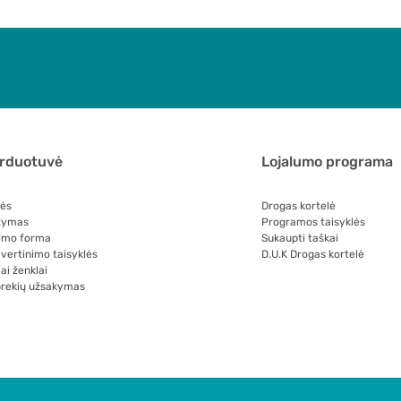
arduotuvė
Lojalumo programa
lės
Drogas kortelė
tymas
Programos taisyklės
imo forma
Sukaupti taškai
 vertinimo taisyklės
D.U.K Drogas kortelė
ai ženklai
prekių užsakymas