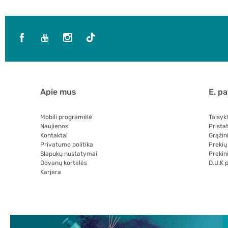
Apie mus
E. p
Mobili programėlė
Taisyk
Naujienos
Prista
Kontaktai
Grąžin
Privatumo politika
Prekių
Slapukų nustatymai
Prekini
Dovanų kortelės
D.U.K 
Karjera