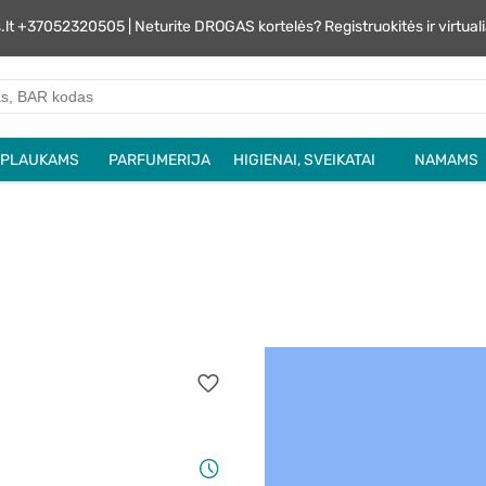
s.lt +37052320505 | Neturite DROGAS kortelės? Registruokitės ir virtu
PLAUKAMS
PARFUMERIJA
HIGIENAI, SVEIKATAI
NAMAMS