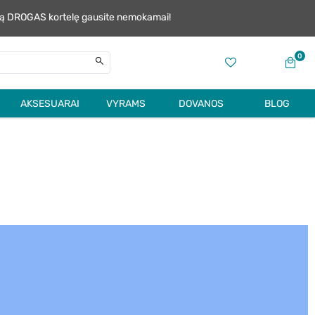
alią DROGAS kortelę gausite nemokamai!
0
AKSESUARAI
VYRAMS
DOVANOS
BLOG