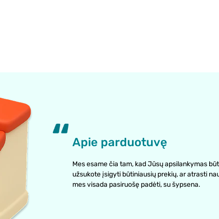
Apie parduotuvę
Mes esame čia tam, kad Jūsų apsilankymas būt
užsukote įsigyti būtiniausių prekių, ar atrasti na
mes visada pasiruošę padėti, su šypsena.