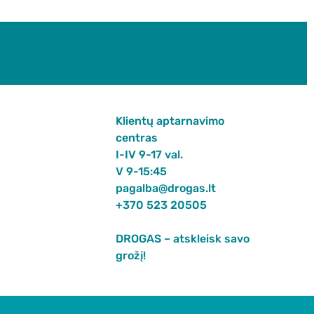
Klientų aptarnavimo
centras
I-IV 9-17 val.
V 9-15:45
pagalba@drogas.lt
+370 523 20505
DROGAS – atskleisk savo
grožį!