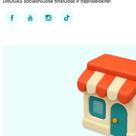
DROGAS socialiniuose tinkluose ir nepraleiskite!