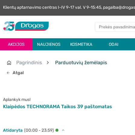
Klientų aptarnavimo centras I-IV 9-17 val. V 9-15:45, pagalba@droga
AKCIJOS
NAUJIENOS
KOSMETIKA
ODAI
Pagrindinis
Parduotuvių žemėlapis
Atgal
Aplankyk mus!
Klaipėdos TECHNORAMA Taikos 39 paštomatas
Atidaryta
(00:00 - 23:59)