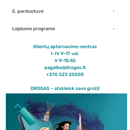
E. parduotuvė
Lojalumo programa
Klientų aptarnavimo centras
I-IV 9-17 val.
V 9-15:45
pagalba@drogas.lt
+370 523 20505
DROGAS – atskleisk savo grožį!