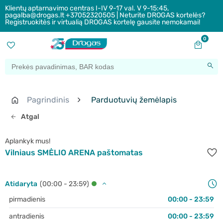
Klientų aptarnavimo centras I-IV 9-17 val. V 9-15:45,
pagalba@drogas.lt +37052320505 | Neturite DROGAS kortelės?
Registruokitės ir virtualią DROGAS kortelę gausite nemokamai!
0
Pagrindinis
Parduotuvių žemėlapis
Atgal
Aplankyk mus!
Vilniaus SMĖLIO ARENA paštomatas
Atidaryta
(00:00 - 23:59)
pirmadienis
00:00 - 23:59
antradienis
00:00 - 23:59