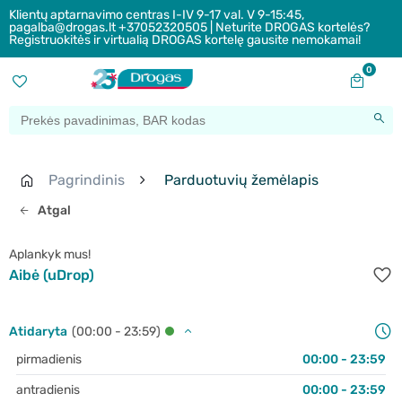
Klientų aptarnavimo centras I-IV 9-17 val. V 9-15:45,
pagalba@drogas.lt +37052320505 | Neturite DROGAS kortelės?
Registruokitės ir virtualią DROGAS kortelę gausite nemokamai!
0
Pagrindinis
Parduotuvių žemėlapis
Atgal
Aplankyk mus!
Aibė (uDrop)
Atidaryta
(00:00 - 23:59)
pirmadienis
00:00 - 23:59
antradienis
00:00 - 23:59