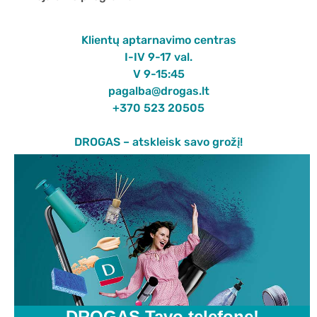
Klientų aptarnavimo centras
I-IV 9-17 val.
V 9-15:45
pagalba@drogas.lt
+370 523 20505
DROGAS – atskleisk savo grožį!
DROGAS Tavo telefone!