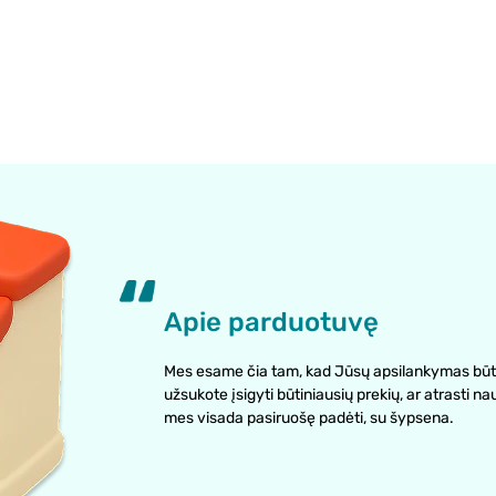
Apie parduotuvę
Mes esame čia tam, kad Jūsų apsilankymas būt
užsukote įsigyti būtiniausių prekių, ar atrasti na
mes visada pasiruošę padėti, su šypsena.