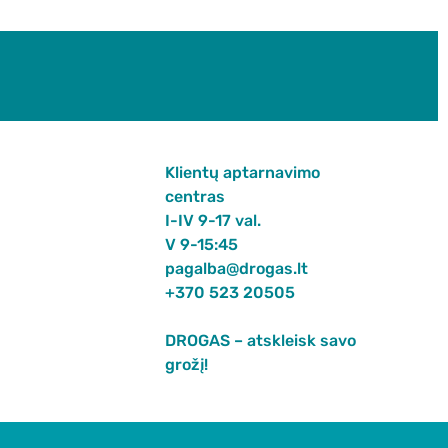
Klientų aptarnavimo
centras
I-IV 9-17 val.
V 9-15:45
pagalba@drogas.lt
+370 523 20505
DROGAS – atskleisk savo
grožį!