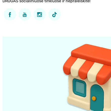
DROGAS socialiniuose tinkluose ir nepraleiskite!