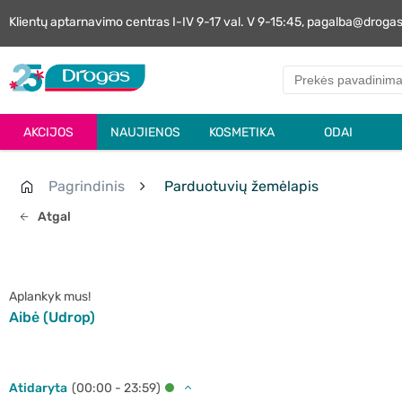
Klientų aptarnavimo centras I-IV 9-17 val. V 9-15:45, pagalba@droga
AKCIJOS
NAUJIENOS
KOSMETIKA
ODAI
Pagrindinis
Parduotuvių žemėlapis
Atgal
Aplankyk mus!
Aibė (Udrop)
Atidaryta
(00:00 - 23:59)