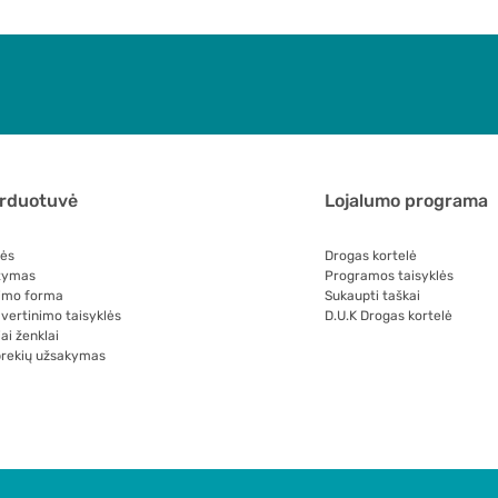
arduotuvė
Lojalumo programa
lės
Drogas kortelė
tymas
Programos taisyklės
imo forma
Sukaupti taškai
 vertinimo taisyklės
D.U.K Drogas kortelė
ai ženklai
prekių užsakymas