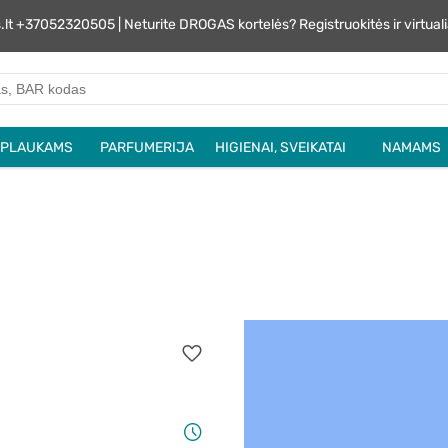
s.lt +37052320505 | Neturite DROGAS kortelės? Registruokitės ir virtu
PLAUKAMS
PARFUMERIJA
HIGIENAI, SVEIKATAI
NAMAMS