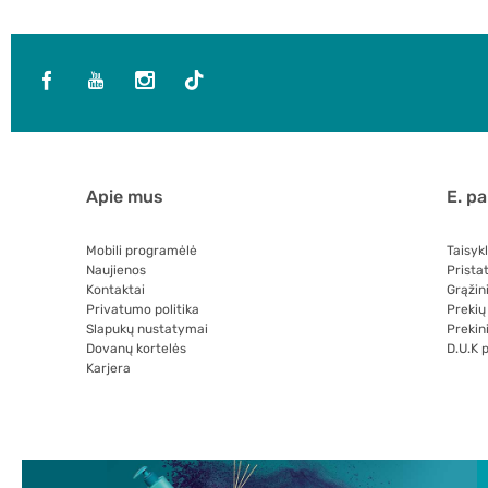
Apie mus
E. p
Mobili programėlė
Taisyk
Naujienos
Prista
Kontaktai
Grąžin
Privatumo politika
Prekių
Slapukų nustatymai
Prekini
Dovanų kortelės
D.U.K 
Karjera