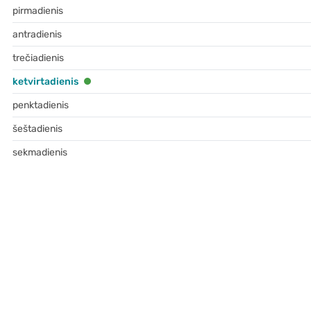
pirmadienis
antradienis
trečiadienis
ketvirtadienis
penktadienis
šeštadienis
sekmadienis