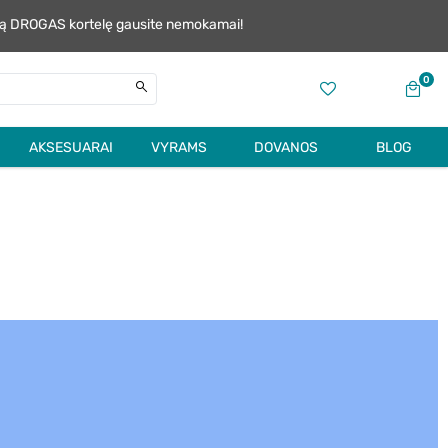
alią DROGAS kortelę gausite nemokamai!
0
AKSESUARAI
VYRAMS
DOVANOS
BLOG