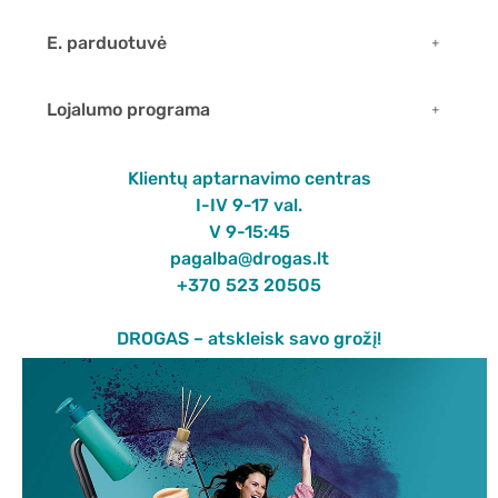
E. parduotuvė
Lojalumo programa
Klientų aptarnavimo centras
I-IV 9-17 val.
V 9-15:45
pagalba@drogas.lt
+370 523 20505
DROGAS – atskleisk savo grožį!