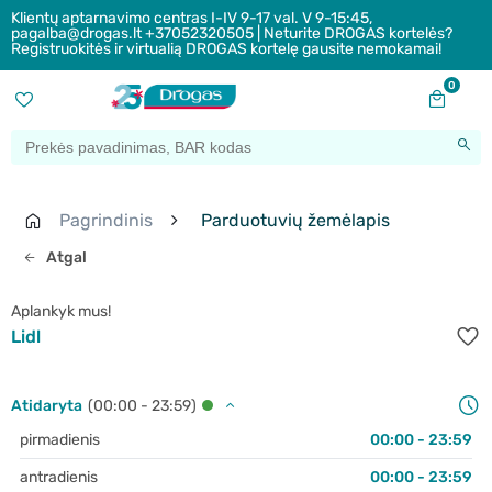
Klientų aptarnavimo centras I-IV 9-17 val. V 9-15:45,
pagalba@drogas.lt +37052320505 | Neturite DROGAS kortelės?
Registruokitės ir virtualią DROGAS kortelę gausite nemokamai!
0
Pagrindinis
Parduotuvių žemėlapis
Atgal
Aplankyk mus!
Lidl
Atidaryta
(00:00 - 23:59)
pirmadienis
00:00 - 23:59
antradienis
00:00 - 23:59