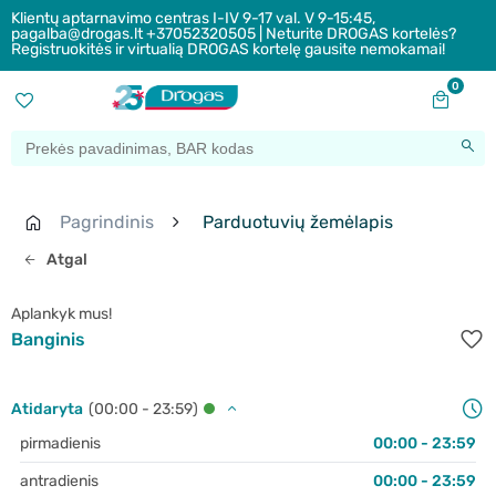
Klientų aptarnavimo centras I-IV 9-17 val. V 9-15:45,
pagalba@drogas.lt +37052320505 | Neturite DROGAS kortelės?
Registruokitės ir virtualią DROGAS kortelę gausite nemokamai!
0
Pagrindinis
Parduotuvių žemėlapis
Atgal
Aplankyk mus!
Banginis
Atidaryta
(00:00 - 23:59)
pirmadienis
00:00 - 23:59
antradienis
00:00 - 23:59