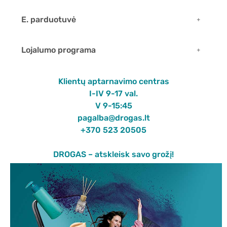
E. parduotuvė
Lojalumo programa
Klientų aptarnavimo centras
I-IV 9-17 val.
V 9-15:45
pagalba@drogas.lt
+370 523 20505
DROGAS – atskleisk savo grožį!