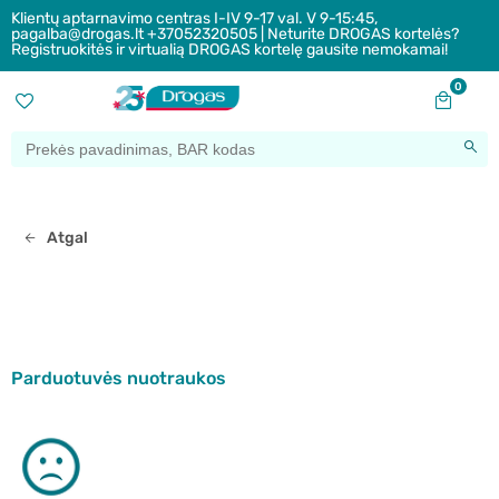
Klientų aptarnavimo centras I-IV 9-17 val. V 9-15:45,
pagalba@drogas.lt +37052320505 | Neturite DROGAS kortelės?
Registruokitės ir virtualią DROGAS kortelę gausite nemokamai!
0
Atgal
Parduotuvės nuotraukos