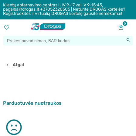
Klientų aptarnavimo centras I-IV 9-17 val. V 9-15:45,
pagalba@drogas.lt +37052320505 | Neturite DROGAS kortelės?
Registruokitės ir virtualią DROGAS kortelę gausite nemokamai!
0
Atgal
Parduotuvės nuotraukos