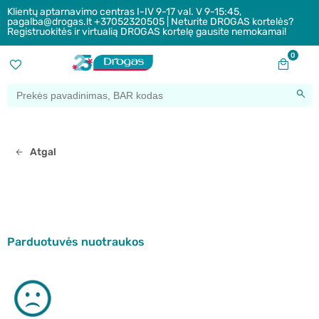
Klientų aptarnavimo centras I-IV 9-17 val. V 9-15:45,
pagalba@drogas.lt +37052320505 | Neturite DROGAS kortelės?
Registruokitės ir virtualią DROGAS kortelę gausite nemokamai!
0
Atgal
Parduotuvės nuotraukos