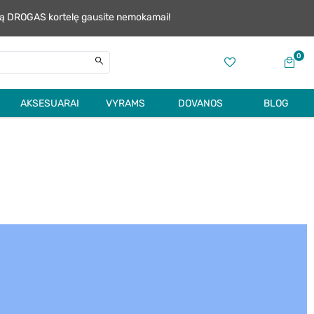
alią DROGAS kortelę gausite nemokamai!
0
AKSESUARAI
VYRAMS
DOVANOS
BLOG