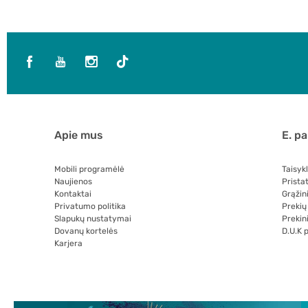
Apie mus
E. p
Mobili programėlė
Taisyk
Naujienos
Prista
Kontaktai
Grąžin
Privatumo politika
Prekių
Slapukų nustatymai
Prekini
Dovanų kortelės
D.U.K 
Karjera