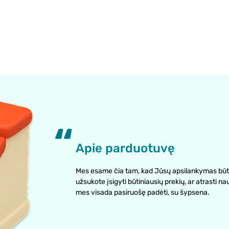
Apie parduotuvę
Mes esame čia tam, kad Jūsų apsilankymas būt
užsukote įsigyti būtiniausių prekių, ar atrasti na
mes visada pasiruošę padėti, su šypsena.