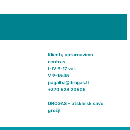
Klientų aptarnavimo
centras
I-IV 9-17 val.
V 9-15:45
pagalba@drogas.lt
+370 523 20505
DROGAS – atskleisk savo
grožį!