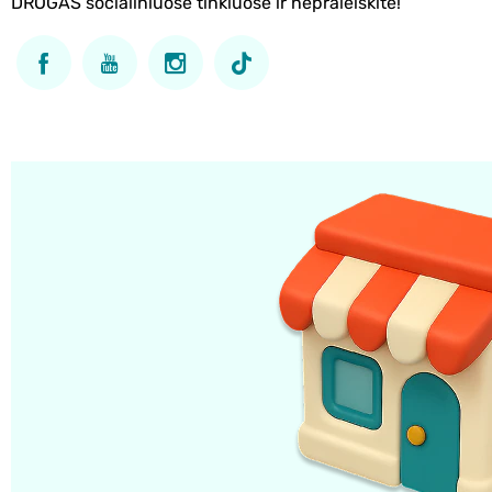
DROGAS socialiniuose tinkluose ir nepraleiskite!