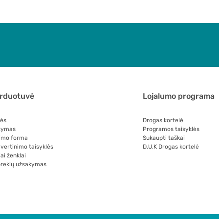
arduotuvė
Lojalumo programa
lės
Drogas kortelė
tymas
Programos taisyklės
imo forma
Sukaupti taškai
 vertinimo taisyklės
D.U.K Drogas kortelė
ai ženklai
prekių užsakymas