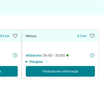
3.9 km
Vilnius
4.1 km
Atidaryta
(10:00 - 21:00)
Daugiau
a
Parduotuvės informacija