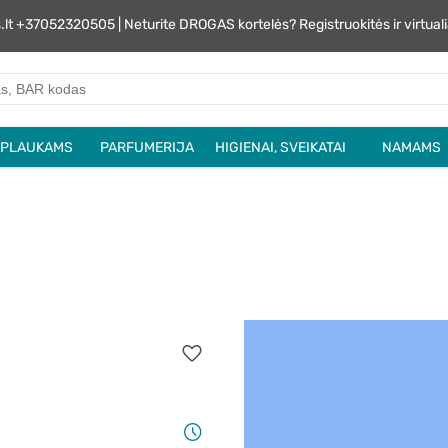
s.lt +37052320505 | Neturite DROGAS kortelės? Registruokitės ir virtu
PLAUKAMS
PARFUMERIJA
HIGIENAI, SVEIKATAI
NAMAMS