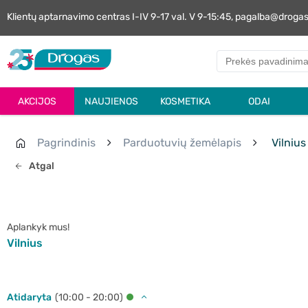
Klientų aptarnavimo centras I-IV 9-17 val. V 9-15:45, pagalba@droga
AKCIJOS
NAUJIENOS
KOSMETIKA
ODAI
Pagrindinis
Parduotuvių žemėlapis
Vilnius
Atgal
Aplankyk mus!
Vilnius
Atidaryta
(10:00 - 20:00)